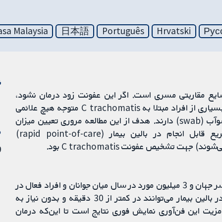
sa Malaysia
日本語
Português
Hrvatski
Рус
ن
(C trachomatis) یک عفونت شایع مقاربتی مسری است. اگر این عفونت زود درمان نشود،
می‌تواند باعث ایجاد مشکلات جدی در سلامت شود، اما بسیاری از افراد مبتلا به C trachomatis متوجه هیچ علائمی
نمی‌شوند و برای تأیید عفونت نیاز به آزمایش ادرار یا سوآب (swab) دارند. هدف از این مطالعه مروری تعیین میزان
م
دقت روش‌های آزمایشی جدید، مانند تست‌های سریع قابل انجام در بالین بیمار (rapid point-of-care)
هت تشخیص عفونت C trachomatis بود.
29 
حدود 90 میلیون مورد عفونت C trachomatis در سراسر جهان و 3 میلیون مورد در سال میان جوانان و افراد فعال در
زمینه مقاربتی وجود دارد. تست‌های سریع قابل انجام در بالین بیمار می‌توانند در کمتر از 30 دقیقه و بدون نیاز به
مزیت این فن‌آوری نمایش فوری نتایج است تا این‌که درمان