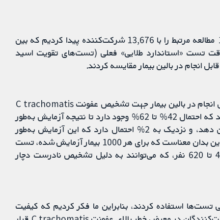
ما در نوامبر 2019 به جست‌وجوی شواهد پرداختیم و 19 مطالعه مرتبط را با 13,676 شرکت‌کننده پیدا کردیم که بین
 این مطالعات دقت تست «استاندارد طلایی» فعلی (تست‌های تقویت اسید
این مطالعه مروری به بررسی دقیق تست‌های سریع قابل انجام در بالین بیمار جهت تشخیص عفونت C trachomatis
در زنان غیرباردار و مردان پرداخت. نتایج ما نشان می‌دهد که احتمال 42% تا 62% وجود دارد تا نتیجه آزمایش به‌طور
نادرست عدم ابتلا به عفونت C trachomatis را نشان دهد، و نزدیک به 2% احتمال دارد که این آزمایش به‌طور
نادرست ابتلا به عفونت C trachomatis را نشان دهد. این بدان معناست که برای هر 1000 بیمار آزمایش‌ شده، تست
قابل انجام در بالین بیمار می‌تواند در تشخیص بین 420 تا 620 نفر، که می‌توانند به دلیل تشخیص نادرست دچار
 تست‌ها استفاده کردند، بنابراین ما فکر کردیم که کیفیت
بالایی دارند. با این‌حال، در برخی از مطالعات، بیش‌تر شرکت‌کنندگان در معرض خطر بالای عفونت C trachomatis قرار