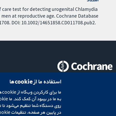
of care test for detecting urogenital Chlamydia
 men at reproductive age. Cochrane Database
011708. DOI: 10.1002/14651858.CD011708.pub2.
تحقیقات قابل اعتماد.
استفاده ما از cookie‌ها
تصمیم‌گیری آگاهانه.
سلامت بهتر.
در پایین هر صفحه، تنظیمات cookie‌ خود را تغییر دهید.
شبکه همکاری کاکرین، یک مؤسسه خیریه (شماره 1045921) و یک شرکت با مسئولیت محدود به‌صورت ضمانت (شماره 03044323) ثبت‌شده در انگلستان و ولز است. شماره ثبت مالیات بر ارزش افزوده: GB 718 2127 49.