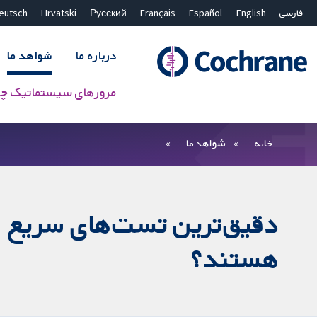
فارسی
English
Español
Français
Русский
Hrvatski
eutsch
درباره ما
شواهد ما
مرورهای سیستماتیک چ
بستن جستجو ✖
فیلترها
خانه
شواهد ما
دقیق‌ترین تست‌های سریع قاب
هستند؟