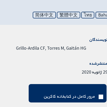
简体中文
繁體中文
ไทย
Baha
ویسندگان
Grillo-Ardila CF
Torres M
Gaitán HG
نتشرشده
ژانویه 2020
مرور کامل در کتابخانه کاکرین