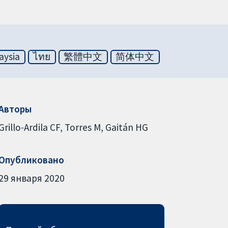
aysia
ไทย
繁體中文
简体中文
Авторы
Grillo-Ardila CF
Torres M
Gaitán HG
Опубликовано
29 января 2020