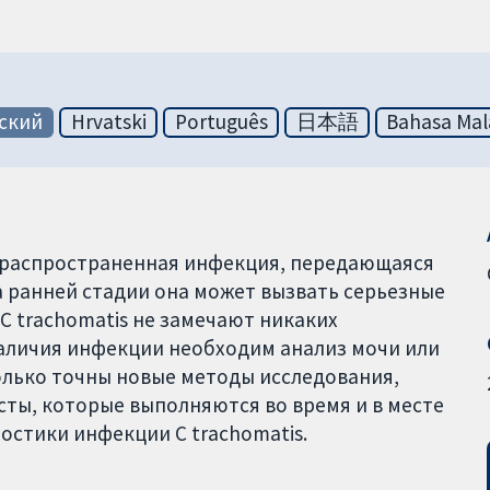
ский
Hrvatski
Português
日本語
Bahasa Mal
это распространенная инфекция, передающаяся
а ранней стадии она может вызвать серьезные
C trachomatis не замечают никаких
аличия инфекции необходим анализ мочи или
колько точны новые методы исследования,
сты, которые выполняются во время и в месте
остики инфекции C trachomatis.