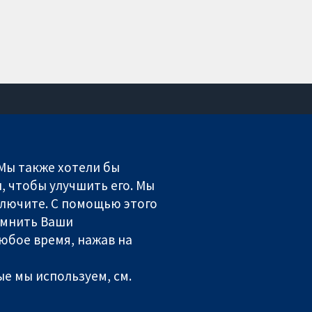
Связаться с нами
Новости
 Мы также хотели бы
Пресс-служба
, чтобы улучшить его. Мы
О нас
включите. С помощью этого
Работа
омнить Ваши
Cochrane Library
юбое время, нажав на
е мы используем, см.
ales. VAT registration number GB 718 2127 49.