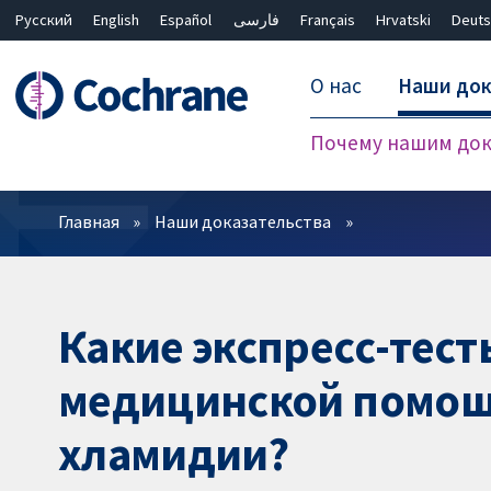
Русский
English
Español
فارسی
Français
Hrvatski
Deuts
О нас
Наши док
Почему нашим док
Фильтры
Главная
Наши доказательства
Какие экспресс-тес
медицинской помощи
хламидии?