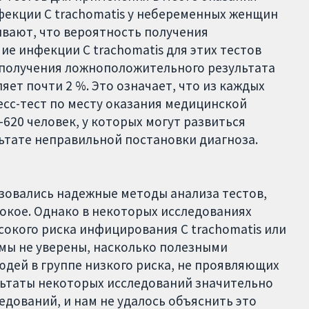
екции C trachomatis у небеременных женщин
ывают, что вероятность получения
е инфекции C trachomatis для этих тестов
ь получения ложноположительного результата
яет почти 2 %. Это означает, что из каждых
есс-тест по месту оказания медицинской
620 человек, у которых могут развиться
ьтате неправильной постановки диагноза.
зовались надежные методы анализа тестов,
сокое. Однако в некоторых исследованиях
сокого риска инфицирования C trachomatis или
мы не уверены, насколько полезными
юдей в группе низкого риска, не проявляющих
льтаты некоторых исследований значительно
едований, и нам не удалось объяснить это