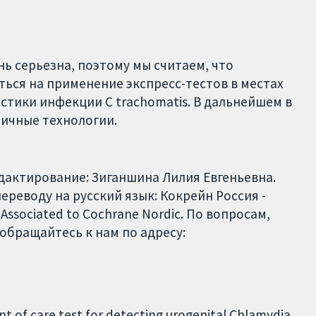
ь серьезна, поэтому мы считаем, что
ься на применение экспресс-тестов в местах
тики инфекции C trachomatis. В дальнейшем в
личные технологии.
едактирование: Зиганшина Лилия Евгеньевна.
реводу на русский язык: Кокрейн Россия -
 Associated to Cochrane Nordic. По вопросам,
обращайтесь к нам по адресу:
int of care test for detecting urogenital Chlamydia