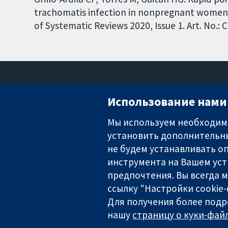
trachomatis infection in nonpregnant women
of Systematic Reviews 2020, Issue 1. Art. No.
Использование нами 
Мы используем необходимы
установить дополнительны
Надёжные доказательства
Информированные решения
не будем устанавливать оп
Во благо здоровья
инструмента на Вашем уст
предпочтения. Вы всегда 
ссылку "Настройки cookie
Для получения более подр
The Cochrane Collaboration is a charity (no. 1045921) and a comp
нашу
страницу о куки-файл
Copyright © 2026 The Cochrane Collaboration