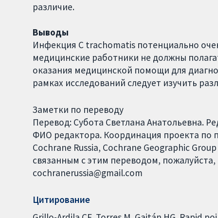
различие.
Выводы
Инфекция C trachomatis потенциально очен
медицинские работники не должны полагат
оказания медицинской помощи для диагнос
рамках исследований следует изучить раз
Заметки по переводу
Перевод: Субота Светлана Анатольевна. Р
ФИО редактора. Координация проекта по пе
Cochrane Russia, Cochrane Geographic Group
связанным с этим переводом, пожалуйста, 
cochranerussia@gmail.com
Цитирование
Grillo-Ardila CF, Torres M, Gaitán HG. Rapid po