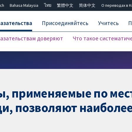
ch
Bahasa Malaysia
ไทย
繁體中文
简体中文
О переводах в 
азательства
Присоединяйтесь
Учитесь
П
азательствам доверяют
Что такое систематич
Закрыть поиск ✖
ты, применяемые по мес
, позволяют наиболее