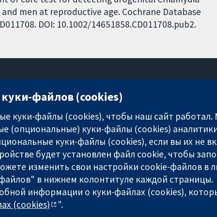
 and men at reproductive age. Cochrane Database
: CD011708. DOI: 10.1002/14651858.CD011708.pub2.
куки-файлов (cookies)
11-13 Cavendish Square
London
е куки-файлы (cookies), чтобы наш сайт работал.
W1G 0AN
е (опциональные) куки-файлы (cookies) аналитики
United Kingdom
циональные куки-файлы (cookies), если вы их не 
ройстве будет установлен файл cookie, чтобы зап
можете изменить свои настройки cookie-файлов в л
-файлов" в нижнем колонтитуле каждой страницы.
обной информации о куки-файлах (cookies), которы
any limited by guarantee (no. 03044323) registered in England & W
ах (cookies)
".