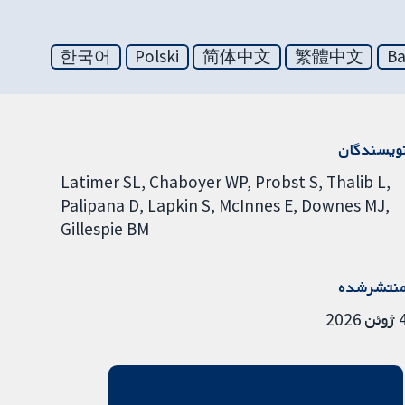
한국어
Polski
简体中文
繁體中文
Ba
ویسندگان
Latimer SL
Chaboyer WP
Probst S
Thalib L
Palipana D
Lapkin S
McInnes E
Downes MJ
Gillespie BM
نتشرشده
ئن 2026