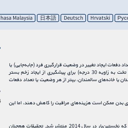
hasa Malaysia
日本語
Deutsch
Hrvatski
Рус
ن
 دفعات ایجاد تغییر در وضعیت قرارگیری فرد (جابه‌جایی) یا
چه وضعیت خاصی از قرارگیری بدن (مثلا کج کردن تخت به زاویه 30 درجه) برای پیشگیری از ایجاد زخم بستر
ن یا خانه‌های سالمندان، بهتر از هر وضعیت یا تعداد دفعات
م
4 ژو
ری بدن ممکن است هزینه‌های مراقبت را کاهش دهند، اما این
این مطالعه دومین نسخه به‌روزشده از مروری است که نخستین‌بار در سال 2014 منتشر شد. تحقیقات هم‌چنان