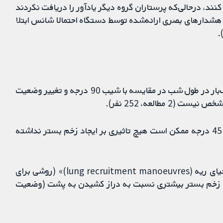
کنند، درحالی‌که پرستاران گروه دیگر یادآور را دریافت نکردند
 هشدارهای بصری ارائه‌شده توسط دستگاه احتمالا شانس ابتلا
تاثیر شیب 30 درجه و تغییر وضعیت هر 3 ساعت یک‌بار در طول شب در مقایسه با شیب 90 درجه و تغییر وضعیت
بالا بردن سر تخت به میزان 30 درجه در مقایسه با 45 درجه ممکن است هیچ تاثیری بر ایجاد زخم بستر نداشته
دراز کشیدن به روی شکم (prone) با «مانورهای احیای ریه (lung recruitment manoeuvres)» (روشی برای
اد زخم بستر بیشتری نسبت به دراز کشیدن به پشت (وضعیت