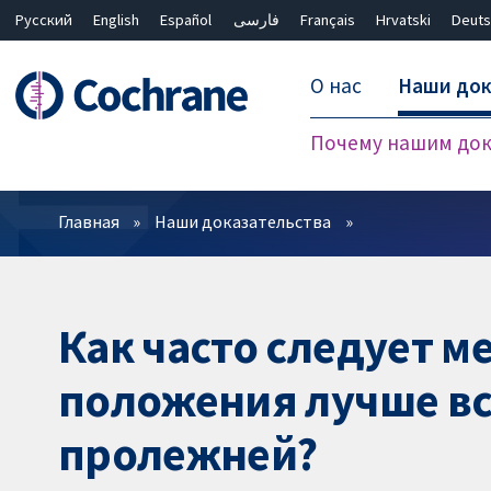
Русский
English
Español
فارسی
Français
Hrvatski
Deuts
О нас
Наши док
Почему нашим док
Фильтры
Главная
Наши доказательства
Как часто следует м
положения лучше вс
пролежней?