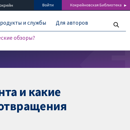
Войти
Кокрейновская Библиотека
Кокрейн
родукты и службы
Для авторов
еские обзоры?
нта и какие
дотвращения