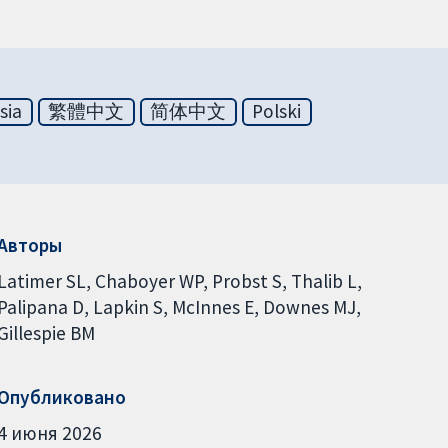
sia
繁體中文
简体中文
Polski
Авторы
Latimer SL
Chaboyer WP
Probst S
Thalib L
Palipana D
Lapkin S
McInnes E
Downes MJ
Gillespie BM
Опубликовано
4 июня 2026