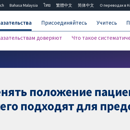
ch
Bahasa Malaysia
ไทย
繁體中文
简体中文
О переводах в 
азательства
Присоединяйтесь
Учитесь
П
азательствам доверяют
Что такое систематич
Закрыть поиск ✖
енять положение пацие
его подходят для пре