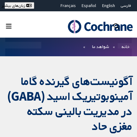
فارسی
English
Español
Français
زبان‌های بیشتر
Deutsch
Hrvatski
Русский
简体中文
繁體中文
ไทย
Bahasa Malaysia
بستن جستجو ✖
فیلترها
خانه
شواهد ما
آگونیست‌های گیرنده گاما
آمینوبوتیریک اسید (GABA)
در مدیریت بالینی سکته
مغزی حاد