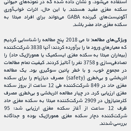
استفاده می‌شود، و نشان داده شده که در نمونه‌های حیوانی
سکته مغزی مفید هستند. با این حال، اثرات خواب‌آوری
آگونیست‌های گیرنده GABA می‌تواند برای افراد مبتلا به
سکته مغزی حاد مضر باشد.
ویژگی‌های مطالعه
: تا می 2018 پنج مطالعه را شناسایی کردیم
که معیارهای ورود ما را برآورده کردند؛ آنها 3838 شرکت‌کننده
(بیماران مبتلا به سکته مغزی ایسکمیک یا هموراژیک حاد) را
تصادفی‌سازی و 3758 نفر را آنالیز کردند. کیفیت تمام مطالعات
در مجموع خوب، و با خطر پائین سوگیری بود. یک مطالعه
اثربخشی و بی‌خطری (safety) مصرف دیازپام را برای سکته
مغزی حاد در 849 شرکت‌کننده طی 12 ساعت از بروز سکته
مغزی ارزیابی کرد. در چهار مطالعه اثربخشی و بی‌خطری مصرف
کلرمتیازول در 2909 شرکت‌کننده مبتلا به سکته مغزی حاد
ظرف 12 ساعت از آغاز سکته مغزی ارزیابی شد؛ 95
شرکت‌کننده دچار سکته مغزی هموراژیک بوده و جداگانه
بررسی شدند.