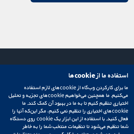
استفاده ما از cookie‌ها
میدان کاوندیش
تماس با ما
۱۳-۱۱
اخبار
ما برای کارکردن وب‌گاه از cookie‌های لازم استفاده
تحقیقات قابل
لندن
دفتر رسانه‌ای
اعتماد.
می‌کنیم. ما همچنین می‌خواهیم cookie‌های تجزیه و تحلیل
W1G 0AN
درباره ما
تصمیم‌گیری آگاهانه.
بریتانیا
فرصت‌های
اختیاری تنظیم کنیم تا به ما در بهبود آن کمک کند. ما
سلامت بهتر.
شغلی
cookie‌های اختیاری را تنظیم نمی کنیم، مگر این‌که آنها را
Cochrane
فعال کنید. با استفاده از این ابزار یک cookie‌ روی دستگاه
Library
شما تنظیم می‌شود تا تنظیمات منتخب شما را به خاطر
بسپارد. همیشه می‌توانید با کلیک بر روی پیوند «تنظیمات