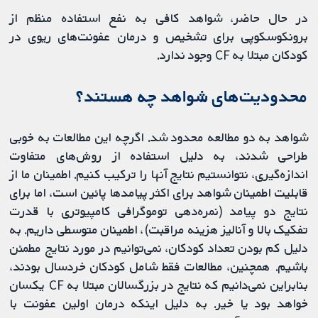
در حال حاضر، شواهد کافی به نفع استفاده منظم از
برونکوسکوپی برای تشخیص و درمان عفونت‌های ریوی در
کودکان مبتلا به CF وجود ندارد.
محدودیت‌های شواهد چه هستند؟
شواهد به دو مطالعه محدود شد. اگرچه این مطالعات به خوبی
طراحی شدند، به دلیل استفاده از روش‌های متفاوت
اندازه‌گیری، نتوانستیم نتایج آنها را ترکیب کنیم. اطمینان ما از
قابلیت اطمینان شواهد برای اکثر پیامدها پائین است، اما برای
نتایج دو پیامد (نمره‌دهی توموگرافی کامپیوتری با قدرت
تفکیک بالا و آنالیز هزینه مراقبت)، اطمینان متوسطی داریم. به
دلیل کم بودن تعداد کودکان، نمی‌توانیم در مورد نتایج مطمئن
باشیم. همچنین، مطالعات فقط شامل کودکان خردسال بودند،
بنابراین نمی‌دانیم که نتایج در بزرگسالان مبتلا به CF یکسان
خواهد بود یا خیر. به دلیل اینکه درمان اولین عفونت با