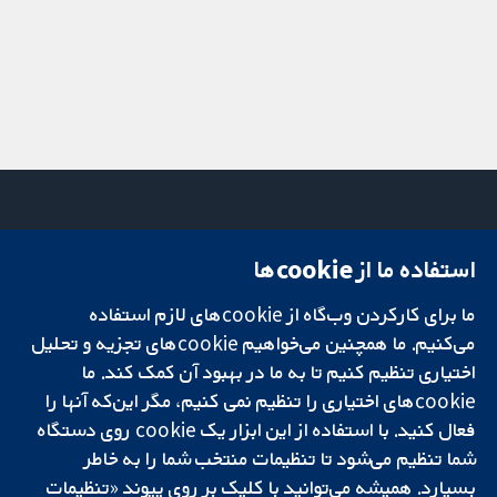
استفاده ما از cookie‌ها
میدان کاوندیش
تماس با ما
۱۳-۱۱
اخبار
ما برای کارکردن وب‌گاه از cookie‌های لازم استفاده
تحقیقات قابل
لندن
دفتر رسانه‌ای
اعتماد.
می‌کنیم. ما همچنین می‌خواهیم cookie‌های تجزیه و تحلیل
W1G 0AN
درباره ما
تصمیم‌گیری آگاهانه.
بریتانیا
فرصت‌های
اختیاری تنظیم کنیم تا به ما در بهبود آن کمک کند. ما
سلامت بهتر.
شغلی
cookie‌های اختیاری را تنظیم نمی کنیم، مگر این‌که آنها را
Cochrane
فعال کنید. با استفاده از این ابزار یک cookie‌ روی دستگاه
Library
شما تنظیم می‌شود تا تنظیمات منتخب شما را به خاطر
بسپارد. همیشه می‌توانید با کلیک بر روی پیوند «تنظیمات