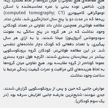
وزن، شاخص توده بدنی یا نمره محاسبه‌شده با اسکن
توموگرافی کامپیوتری (computed tomography; CT)
ریه‌ها که در مدت دو یا پنج سال اندازه‌گیری شد، نشان نداد.
مطالعه طولانی‌تر همچنین نشان داد تفاوتی در تعداد کودکانی
وجود نداشت که در هر گروه در پنج سالگی به عفونت
سودوموناس آئروژینوزا مبتلا شدند، یا به ازای هر سال
پیگیری، یا تعداد دفعاتی که کودک دچار نشانه‌های تنفسی
شد. در این مطالعه طولانی‌تر، کودکان گروه برونکوسکوپی
بیشتر در بیمارستان بستری شدند، اگرچه طول دوره بستری
عموما کوتاه‌تر از گروه مقایسه بود. هیچ تفاوتی میان گروه‌ها
به لحاظ هزینه‌های کلی مراقبت و نمرات کیفیت زندگی مرتبط با
سلامت وجود نداشت.
عوارض جانبی که حین و پس از برونکوسکوپی گزارش شدند،
جدی نبودند؛ شایع‌ترین عارضه جانبی افزایش سرفه بود (در
یک سوم کودکان).