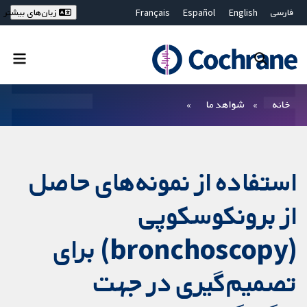
فارسی
English
Español
Français
زبان‌های بیشتر
Deutsch
Hrvatski
Русский
简体中文
繁體中文
ไทย
Bahasa Malaysia
بستن جستجو ✖
فیلترها
خانه
شواهد ما
استفاده از نمونه‌های حاصل
از برونکوسکوپی
(bronchoscopy) برای
تصمیم‌گیری در جهت