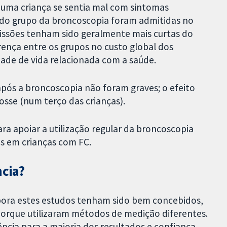
ma criança se sentia mal com sintomas
as do grupo da broncoscopia foram admitidas no
issões tenham sido geralmente mais curtas do
ença entre os grupos no custo global dos
ade de vida relacionada com a saúde.
após a broncoscopia não foram graves; o efeito
osse (num terço das crianças).
ra apoiar a utilização regular da broncoscopia
es em crianças com FC.
ncia?
mbora estes estudos tenham sido bem concebidos,
 porque utilizaram métodos de medição diferentes.
ncia para a maioria dos resultados e confiança