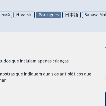
сский
Hrvatski
Português
日本語
Bahasa Mal
udos que incluíam apenas crianças.
ostras que indiquem quais os antibióticos que
nar.