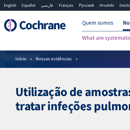
English
Español
فارسی
Français
Русский
Hrvatski
Deuts
Quem somos
No
What are systemati
Filtros
Início
Nossas evidências
Utilização de amostra
tratar infeções pulmo