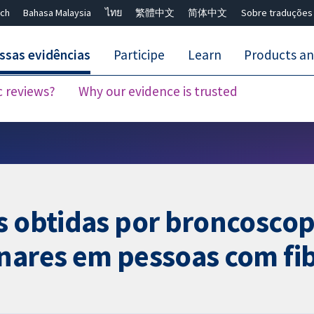
ch
Bahasa Malaysia
ไทย
繁體中文
简体中文
Sobre traduções
ssas evidências
Participe
Learn
Products an
c reviews?
Why our evidence is trusted
Close search ✖
s obtidas por broncoscop
nares em pessoas com fib