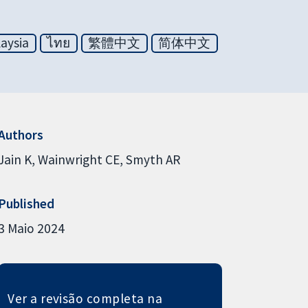
aysia
ไทย
繁體中文
简体中文
Authors
Jain K
Wainwright CE
Smyth AR
Published
3 Maio 2024
Ver a revisão completa na