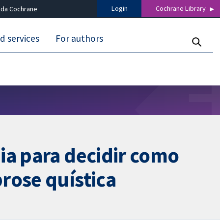
Login
Cochrane Library
 da Cochrane
d services
For authors
ia para decidir como
rose quística