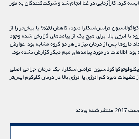
قایسه کرد. کارآزمایی در غنا انجام شد و شرکت‌کنندگان به طور
به طور کلی، 47% از چشم‌های درمان شده با ﺳﻳﮑﻠﻮﻓﻮﺗﻮﮐﻮﺍﮔﻮﻻﺳﻴﻮﻥ ترانس‌اسکلرا دیود، کاهش 20% یا بیش‌تر را از
 گروه با انرژی بالا برای هیچ یک از پیامدهای گزارش شده وجود
به بود. تعداد داروها پس از درمان نیز در هر دو گروه مشابه بود. عوارض
بود. اطلاعات در مورد پیامدهای مهم دیگر گزارش نشده بود.
ﻳﮑﻠﻮﻓﻮﺗﻮﮐﻮﺍﮔﻮﻻﺳﻴﻮﻥ ترانس‌اسکلرا، یک درمان جراحی اصلی
ظیمات دیود کم انرژی یا انرژی بالا در درمان گلوکوم ایمن‌تر