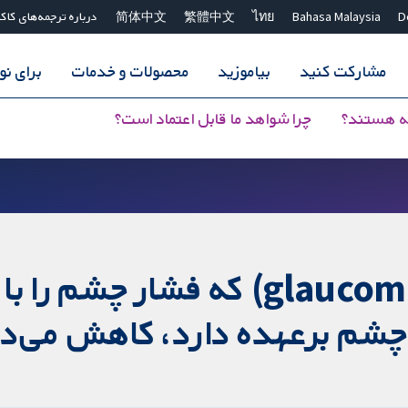
D
Bahasa Malaysia
ไทย
繁體中文
简体中文
درباره ترجمه‌های کاک
مشارکت کنید
بیاموزید
محصولات و خدمات
برای ن
ه هستند؟
چرا شواهد ما قابل اعتماد است؟
جراحی لیزری برای گلوکوم (glaucoma
ل چشم برعهده دارد، کاهش می‌د