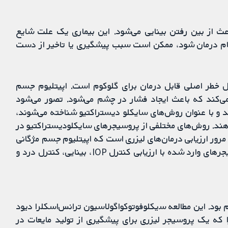
 از بین رفتن بینایی می‌شود. این بیماری یک علت شایع
گام درمان شود، ممکن است سبب پیشگیری یا تاخیر از دست
 چشم (intraocular pressure; IOP) عامل خطر اصلی قابل درمان برای گلوکوم است. اپیتلیوم جسم
ciliary)، مایعی را تولید می‌کند که باعث ایجاد فشار در چشم می‌شود. تصور می‌شود
د و با عنوان روش‌های سایکلو دیستراکتیو شناخته می‌شوند،
 درمانی برای گلوکوم، IOP را کاهش دهند. روش‌های مختلفی از پروسیجرهای سایکلودیستراکتیو در
رور ارزیابی درمان‌های لیزری است که اپیتلیوم جسم مژگانی
را از بین می‌برند. این مرور روی اثربخشی و ایمنی پروسیجرهای وارد شده با ارزیابی کنترل IOP، بینایی، کنترل درد و
شامل 92 فرد مبتلا به گلوکوم بود. این مطالعه ﺳﻳﮑﻠﻮﻓﻮﺗﻮﮐﻮﺍﮔﻮﻻﺳﻴﻮﻥ ترانس‌اسکلرا دیود
diode transscleral cyclophotocoagula) را که یک پروسیجر لیزری برای پیشگیری از تولید مایعات در