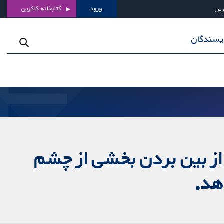
ورود
کتابخانه کاکرین
رین
ویسندگان
) که فشار چشم را با از بین بردن بخشی از چشم
هد.