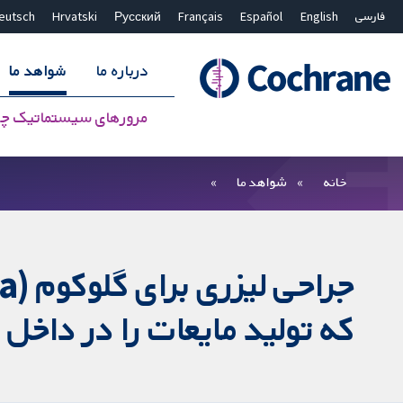
فارسی
English
Español
Français
Русский
Hrvatski
eutsch
درباره ما
شواهد ما
مرورهای سیستماتیک چ
بستن جستجو ✖
فیلترها
خانه
شواهد ما
که تولید مایعات را در داخ