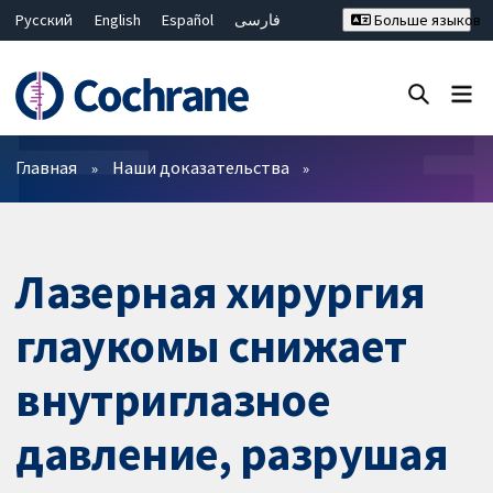
Русский
English
Español
فارسی
Больше языков
Français
Hrvatski
Deutsch
Bahasa Malaysia
ไทย
繁體中文
简体中文
Закрыть поиск ✖
Фильтры
Главная
Наши доказательства
Лазерная хирургия
глаукомы снижает
внутриглазное
давление, разрушая