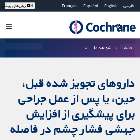
فارسی
English
Español
Français
زبان‌های بیشتر
Deutsch
Hrvatski
Русский
简体中文
繁體中文
ไทย
Bahasa Malaysia
بستن جستجو ✖
فیلترها
خانه
شواهد ما
داروهای تجویز ‌شده قبل،
حین، یا پس از عمل جراحی
برای پیشگیری از افزایش
جهشی فشار چشم در فاصله