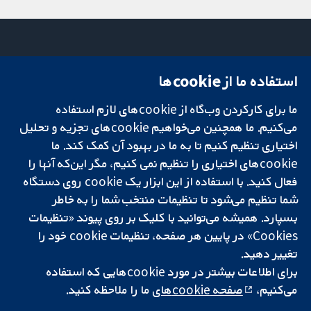
استفاده ما از cookie‌ها
میدان کاوندیش
تماس با ما
۱۳-۱۱
اخبار
ما برای کارکردن وب‌گاه از cookie‌های لازم استفاده
تحقیقات قابل
لندن
دفتر رسانه‌ای
اعتماد.
می‌کنیم. ما همچنین می‌خواهیم cookie‌های تجزیه و تحلیل
W1G 0AN
درباره ما
تصمیم‌گیری آگاهانه.
بریتانیا
فرصت‌های
اختیاری تنظیم کنیم تا به ما در بهبود آن کمک کند. ما
سلامت بهتر.
شغلی
cookie‌های اختیاری را تنظیم نمی کنیم، مگر این‌که آنها را
Cochrane
فعال کنید. با استفاده از این ابزار یک cookie‌ روی دستگاه
Library
شما تنظیم می‌شود تا تنظیمات منتخب شما را به خاطر
بسپارد. همیشه می‌توانید با کلیک بر روی پیوند «تنظیمات
Cookies» در پایین هر صفحه، تنظیمات cookie‌ خود را
شبکه همکاری کاکرین، یک مؤسسه خیریه (شماره 1045921) و یک شرکت با
تغییر دهید.
مسئولیت محدود به‌صورت ضمانت (شماره 03044323) ثبت‌شده در انگلستان
و ولز است. شماره ثبت مالیات بر ارزش افزوده: GB 718 2127 49.
برای اطلاعات بیشتر در مورد cookie‌هایی که استفاده
می‌کنیم،
صفحه cookie‌های
ما را ملاحظه کنید.
کپی‌رایت © ۲۰۲۵ همکاری کاکرین