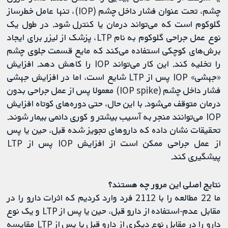
چشم، تحت عنوان فشار داخل چشم (IOP)، تنها عامل خطرساز
گلوکوم است که می‌تواند درمان یا کنترل شود. در طول یک
نوع عمل جراحی گلوکوم به نام LTP، پزشک از لیزر برای ایجاد
برش‌های کوچکی استفاده می‌کند که مایع قسمت جلوی چشم
را تخلیه کند. این کار می‌تواند IOP را کاهش دهد. افزایش
«جهشی» IOP پس از LTP شایع است، اما در افزایش جهشی
فشار داخل چشم (IOP spike) معمولا پس از عمل جراحی بدون
درمان متوقف می‌شود. با این حال، حتی دوره‌های کوتاه افزایش
IOP می‌توانند منجر به آسیب بیشتر و کوری دائمی بیمار شوند.
تحقیقات نشان داده که داروهای تجویز شده قبل، حین یا پس
از عمل جراحی ممکن است از افزایش IOP پس از LTP
پیشگیری کند.
نتایج اصلی این مرور چه هستند؟
ما 22 مطالعه را با 2112 فرد وارد کردیم که اثرات دارو را در
مقابل عدم-استفاده از دارو قبل، حین یا پس از LTP و یک نوع
دارو را در مقابل نوع دیگری از دارو قبل یا پس از LTP مقایسه