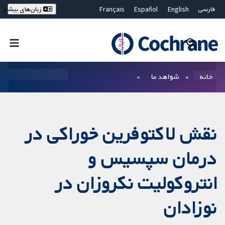
فارسی
English
Español
Français
زبان‌های بیشتر
Deutsch
Hrvatski
Русский
简体中文
繁體中文
ไทย
Bahasa Malaysia
بستن جستجو ✖
فیلترها
خانه
شواهد ما
نقش لاکتوفرین خوراکی در
درمان سپسیس و
انتروکولیت نکروزان در
نوزادان