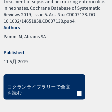
treatment of sepsis and necrotizing enterocolitis
in neonates. Cochrane Database of Systematic
Reviews 2019, Issue 5. Art. No.: CD007138. DOI:
10.1002/14651858.CD007138.pub4.
Authors
Pammi M
Abrams SA
Published
11 5月 2019
コクランライブラリーで全文
を読む