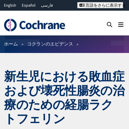
English
Español
فارسی
言語をさらに表示する
Français
Русский
Hrvatski
Deutsch
Bahasa Malaysia
ไทย
繁體中文
简体中文
Close search ✖
フィルター
ホーム
コクランのエビデンス
新生児における敗血症
および壊死性腸炎の治
療のための経腸ラク
トフェリン