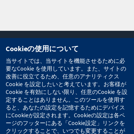
Cookieの使用について
11-13 Cavendish
お問い合わせ
当サイトでは、当サイトを機能させるために必
Square
ニュース
要なCookie を使用しています。また、サイトの
信頼できるエビ
London
広報
改善に役立てるため、任意のアナリティクス
デンスと
W1G 0AN
コクランにつ
情報に基づく意
Cookie を設定したいと考えています。お客様が
United Kingdom
いて
思決定により
採用
Cookie を有効にしない限り、任意のCookie を設
健康のさらなる
Cochrane
定することはありません。このツールを使用す
向上へ
Library
ると、あなたの設定を記憶するためにデバイス
にCookieが設定されます。Cookieの設定は各ペ
ージのフッターにある「Cookie設定」リンクを
コクラン・コラボレーションは、イングランド及びウェールズ
クリックすることで、いつでも変更することが
に登録された慈善団体（登録番号 1045921）および保証有限責