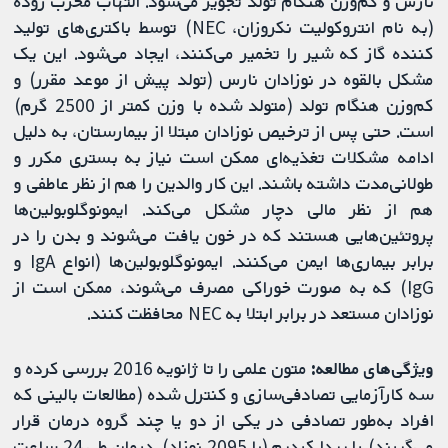
نارس و کم‌‌وزن هنگام تولد تجویز می‌شود. التهاب مخرب روده
(به نام انتروکولیت نکروزان، NEC) توسط باکتری‌های تولید
کننده گاز که شیر را تخمیر می‌کنند، ایجاد می‌شود. این یک
مشکل بالقوه در نوزادان نارس (تولد پیش از موعد مقرر) و
کم‌‌وزن هنگام تولد (متولد شده با وزن کمتر از 2500 گرم)
است. حتی پس از ترخیص نوزادان مبتلا از بیمارستان، به دلیل
ادامه مشکلات تغذیه‌ای ممکن است نیاز به بستری مکرر و
طولانی‌مدت داشته باشند. این کار والدین را هم از نظر عاطفی و
هم از نظر مالی دچار مشکل می‌کند. ایمونوگلوبولین‌ها
پروتئین‌هایی هستند که در خون یافت می‌شوند و بدن را در
برابر بیماری‌ها ایمن می‌کنند. ایمونوگلوبولین‌ها (انواع IgA و
IgG) که به صورت خوراکی مصرف می‌شوند، ممکن است از
نوزادان مستعد در برابر ابتلا به NEC محافظت کنند.
ویژگی‌های مطالعه:
متون علمی را تا ژانویه 2016 بررسی کرده و
سه کارآزمایی تصادفی‌سازی و کنترل شده (مطالعات بالینی که
افراد به‌طور تصادفی در یکی از دو یا چند گروه درمان قرار
می‌گیرند) را پیدا کردیم (با 2095 نوزاد). درمان طی 24 ساعت