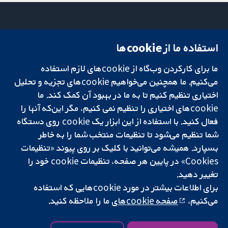
استفاده ما از cookie‌ها
میدان کاوندیش
تماس با ما
۱۳-۱۱
اخبار
ما برای کارکردن وب‌گاه از cookie‌های لازم استفاده
تحقیقات قابل
لندن
دفتر رسانه‌ای
اعتماد.
می‌کنیم. ما همچنین می‌خواهیم cookie‌های تجزیه و تحلیل
W1G 0AN
درباره ما
تصمیم‌گیری آگاهانه.
بریتانیا
فرصت‌های
اختیاری تنظیم کنیم تا به ما در بهبود آن کمک کند. ما
سلامت بهتر.
شغلی
cookie‌های اختیاری را تنظیم نمی کنیم، مگر این‌که آنها را
Cochrane
فعال کنید. با استفاده از این ابزار یک cookie‌ روی دستگاه
Library
شما تنظیم می‌شود تا تنظیمات منتخب شما را به خاطر
بسپارد. همیشه می‌توانید با کلیک بر روی پیوند «تنظیمات
Cookies» در پایین هر صفحه، تنظیمات cookie‌ خود را
شبکه همکاری کاکرین، یک مؤسسه خیریه (شماره 1045921) و یک شرکت با
تغییر دهید.
مسئولیت محدود به‌صورت ضمانت (شماره 03044323) ثبت‌شده در انگلستان
برای اطلاعات بیشتر در مورد cookie‌هایی که استفاده
و ولز است. شماره ثبت مالیات بر ارزش افزوده: GB 718 2127 49.
می‌کنیم،
صفحه cookie‌های
ما را ملاحظه کنید.
کپی‌رایت © ۲۰۲۵ همکاری کاکرین
شرایط و ضوابط وب‌سایت
|
سلب مسئولیت
|
حریم خصوصی
|
سیاست