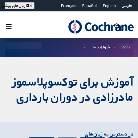
فارسی
English
Español
Français
زبان‌های بیشتر
Deutsch
Hrvatski
Русский
简体中文
繁體中文
ไทย
Bahasa Malaysia
بستن جستجو ✖
فیلترها
خانه
شواهد ما
آموزش برای توکسوپلاسموز
مادرزادی در دوران بارداری
در دسترس به زیان‌های