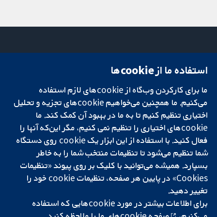
استفاده ما از cookie‌ها
میدان کاوندیش
تماس با ما
۱۳-۱۱
اخبار
ما برای کارکردن وب‌گاه از cookie‌های لازم استفاده
تحقیقات قابل
لندن
دفتر رسانه‌ای
اعتماد.
W1G 0AN
درباره ما
می‌کنیم. ما همچنین می‌خواهیم cookie‌های تجزیه و تحلیل
تصمیم‌گیری آگاهانه.
بریتانیا
فرصت‌های
اختیاری تنظیم کنیم تا به ما در بهبود آن کمک کند. ما
سلامت بهتر.
شغلی
cookie‌های اختیاری را تنظیم نمی کنیم، مگر این‌که آنها را
Cochrane
فعال کنید. با استفاده از این ابزار یک cookie‌ روی دستگاه
Library
شما تنظیم می‌شود تا تنظیمات منتخب شما را به خاطر
بسپارد. همیشه می‌توانید با کلیک بر روی پیوند «تنظیمات
Cookies» در پایین هر صفحه، تنظیمات cookie‌ خود را
شبکه همکاری کاکرین، یک مؤسسه خیریه (شماره 1045921) و یک شرکت با
تغییر دهید.
مسئولیت محدود به‌صورت ضمانت (شماره 03044323) ثبت‌شده در انگلستان
و ولز است. شماره ثبت مالیات بر ارزش افزوده: GB 718 2127 49.
برای اطلاعات بیشتر در مورد cookie‌هایی که استفاده
می‌کنیم،
صفحه cookie‌های
ما را ملاحظه کنید.