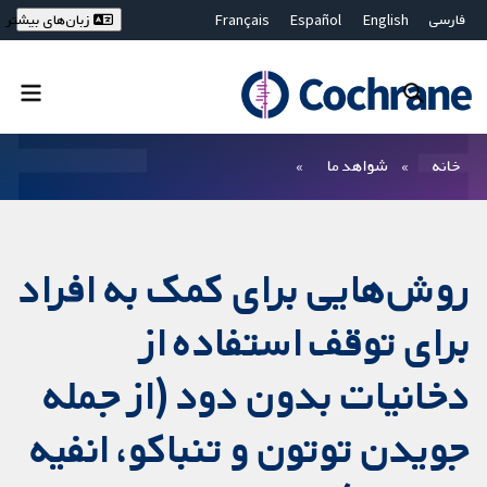
فارسی
English
Español
Français
زبان‌های بیشتر
Deutsch
Hrvatski
Русский
简体中文
繁體中文
ไทย
Bahasa Malaysia
بستن جستجو ✖
فیلترها
خانه
شواهد ما
روش‌هایی برای کمک به افراد
برای توقف استفاده از
دخانیات بدون دود (از جمله
جویدن توتون و تنباکو، انفیه