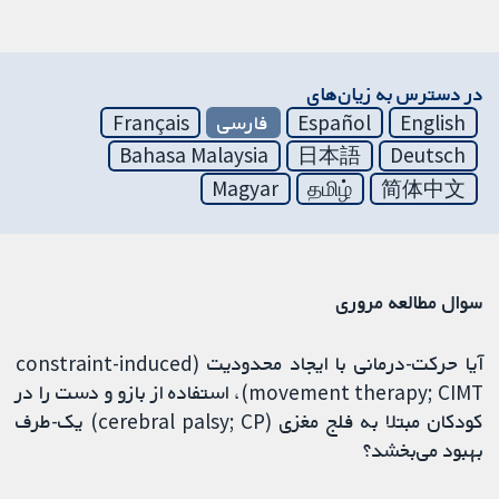
در دسترس به زیان‌های
English
Español
فارسی
Français
Bahasa Malaysia
日本語
Deutsch
Magyar
தமிழ்
简体中文
⁩⁩⁩سوال مطالعه مروری⁧⁧⁧
آیا حرکت‌-درمانی با ایجاد محدودیت (constraint-induced
movement therapy; CIMT)، استفاده از بازو و دست را در
کودکان مبتلا به فلج مغزی (cerebral palsy; CP) یک‌-طرف
بهبود می‌بخشد؟