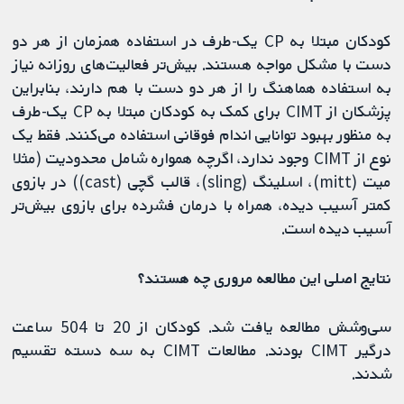
کودکان مبتلا به CP یک‌-طرف در استفاده همزمان از هر دو
دست با مشکل مواجه هستند. بیش‌تر فعالیت‌های روزانه نیاز
به استفاده هماهنگ را از هر دو دست با هم دارند، بنابراین
پزشکان از CIMT برای کمک به کودکان مبتلا به CP یک‌-طرف
به منظور بهبود توانایی اندام فوقانی استفاده می‌کنند. فقط یک
نوع از CIMT وجود ندارد، اگرچه همواره شامل محدودیت (مثلا
میت (mitt)، اسلینگ (sling)، قالب گچی (cast)) در بازوی
کمتر آسیب‌ دیده، همراه با درمان فشرده برای بازوی بیش‌تر
آسیب‌ دیده است.
⁩⁩⁩نتایج اصلی این مطالعه مروری چه هستند؟⁧⁧⁧
سی‌وشش مطالعه یافت شد. کودکان از 20 تا 504 ساعت
درگیر CIMT بودند. مطالعات CIMT به سه دسته تقسیم
شدند.