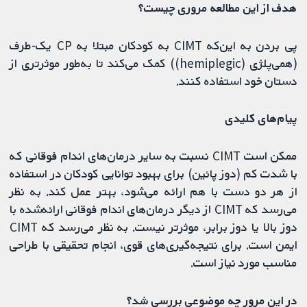
⁩⁩⁩هدف از این مطالعه مروری چیست؟⁧⁧⁧
پی بردن به این‌که CIMT به کودکان مبتلا به CP یک‌-طرف
(همی‌پلژی (hemiplegic)) کمک می‌کند تا به‌طور موثرتری از
دستان خود استفاده کنند.
⁩⁩⁩پیام‌های کلیدی⁧⁧⁧
ممکن است CIMT نسبت به سایر درمان‌های اندام فوقانی که
با شدت کم (دوز پائین) برای بهبود توانایی کودکان در استفاده
از هر دو دست با هم ارائه می‌شود، بهتر عمل کند. به‌ نظر
می‌رسد که CIMT از دیگر درمان‌های اندام فوقانی ارائه‌شده با
دوز بالا یا دوز برابر، موثرتر نیست. به نظر می‌رسد که CIMT
ایمن است. برای نتیجه‌گیری‌های قوی، انجام تحقیقی با طراحی
مناسب مورد نیاز است.
⁩⁩⁩در این مرور چه موضوعی بررسی شد؟⁧⁧