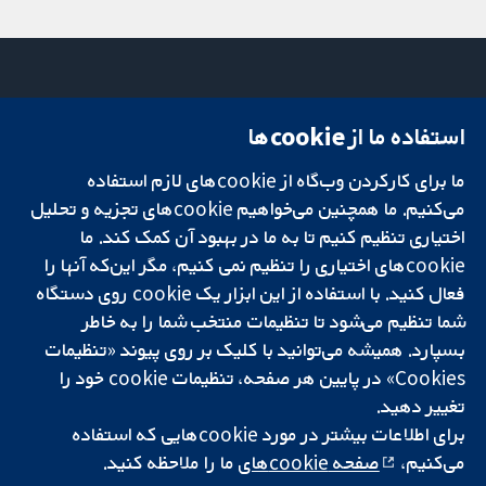
استفاده ما از cookie‌ها
میدان کاوندیش
تماس با ما
۱۳-۱۱
اخبار
تحقیقات قابل
ما برای کارکردن وب‌گاه از cookie‌های لازم استفاده
لندن
دفتر رسانه‌ای
اعتماد.
W1G 0AN
درباره ما
می‌کنیم. ما همچنین می‌خواهیم cookie‌های تجزیه و تحلیل
تصمیم‌گیری آگاهانه.
بریتانیا
فرصت‌های
اختیاری تنظیم کنیم تا به ما در بهبود آن کمک کند. ما
سلامت بهتر.
شغلی
cookie‌های اختیاری را تنظیم نمی کنیم، مگر این‌که آنها را
Cochrane
فعال کنید. با استفاده از این ابزار یک cookie‌ روی دستگاه
Library
شما تنظیم می‌شود تا تنظیمات منتخب شما را به خاطر
بسپارد. همیشه می‌توانید با کلیک بر روی پیوند «تنظیمات
Cookies» در پایین هر صفحه، تنظیمات cookie‌ خود را
شبکه همکاری کاکرین، یک مؤسسه خیریه (شماره 1045921) و یک شرکت با
تغییر دهید.
مسئولیت محدود به‌صورت ضمانت (شماره 03044323) ثبت‌شده در انگلستان
و ولز است. شماره ثبت مالیات بر ارزش افزوده: GB 718 2127 49.
برای اطلاعات بیشتر در مورد cookie‌هایی که استفاده
می‌کنیم،
صفحه cookie‌های
ما را ملاحظه کنید.
کپی‌رایت © ۲۰۲۵ همکاری کاکرین