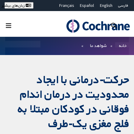
فارسی
English
Español
Français
زبان‌های بیشتر
Deutsch
Hrvatski
Русский
简体中文
繁體中文
ไทย
Bahasa Malaysia
بستن جستجو ✖
فیلترها
خانه
شواهد ما
حرکت‌-درمانی با ایجاد
محدودیت در درمان اندام
فوقانی در کودکان مبتلا به
فلج مغزی یک‌-طرف