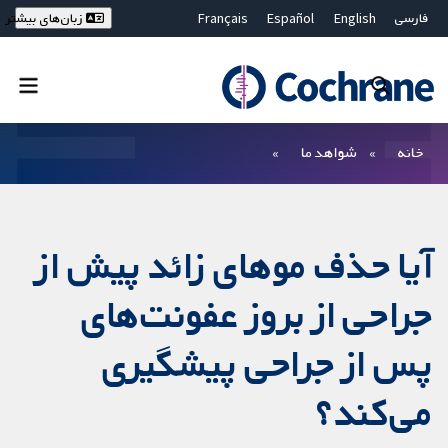
فارسی
English
Español
Français
زبان‌های بیشتر
Deutsch
Hrvatski
Русский
简体中文
繁體中文
ไทย
Bahasa Malaysia
بستن جستجو ✖
فیلترها
خانه
شواهد ما
آیا حذف موهای زائد پیش از
جراحی از بروز عفونت‌های
پس از جراحی پیشگیری
می‌کند؟