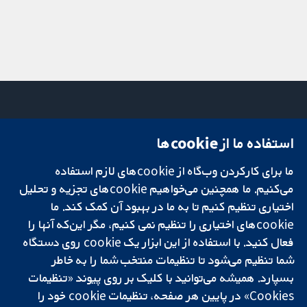
استفاده ما از cookie‌ها
میدان کاوندیش
تماس با ما
۱۳-۱۱
اخبار
تحقیقات قابل
ما برای کارکردن وب‌گاه از cookie‌های لازم استفاده
لندن
دفتر رسانه‌ای
اعتماد.
W1G 0AN
درباره ما
می‌کنیم. ما همچنین می‌خواهیم cookie‌های تجزیه و تحلیل
تصمیم‌گیری آگاهانه.
بریتانیا
فرصت‌های
اختیاری تنظیم کنیم تا به ما در بهبود آن کمک کند. ما
سلامت بهتر.
شغلی
cookie‌های اختیاری را تنظیم نمی کنیم، مگر این‌که آنها را
Cochrane
فعال کنید. با استفاده از این ابزار یک cookie‌ روی دستگاه
Library
شما تنظیم می‌شود تا تنظیمات منتخب شما را به خاطر
بسپارد. همیشه می‌توانید با کلیک بر روی پیوند «تنظیمات
Cookies» در پایین هر صفحه، تنظیمات cookie‌ خود را
شبکه همکاری کاکرین، یک مؤسسه خیریه (شماره 1045921) و یک شرکت با