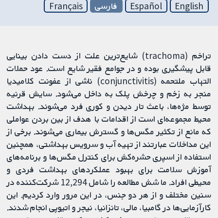
English
Español
فارسی
Français
تراخم (trachoma) شایع‌ترین علت از دست دادن بینایی
قابل پیشگیری بوده و در جوامع فقیر شایع است. عود حملات
التهاب ملتحمه (conjunctivitis) ناشی از عفونت کلامیدیا
منجر به زخم و چرخش پلک به داخل می‌شود. سایش قرنیه
توسط مژه‌ها، باعث تار دیدن و کوری فرد می‌شوند. بهداشت
محیط مجموعه‌ای است از اقدامات با هدف از بین بردن عواملی
که مانع از تکثیر مگس‌ها و گسترش بیماری می‌شوند. برخی از
این مداخلات عبارتند از تهیه آب و سرویس بهداشتی، همچنین
استفاده از اسپری حشره‌کش برای کنترل مگس‌ها و برنامه‌های
آموزش سلامت برای بهبود عملکردهای بهداشت فردی و
محیطی افراد. ما شش مطالعه را شامل 12,294 شرکت‌کننده در
سنین مختلف و از هر دو جنس، در این مرور وارد کردیم. این
کارآزمایی‌ها در گامبیا، مالی، تانزانیا، نیجر و اتیوپی انجام شدند.