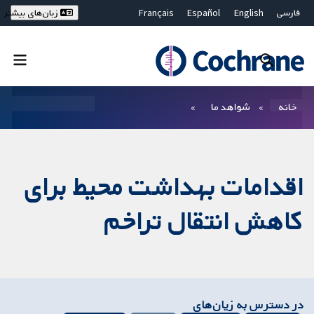
فارسی
English
Español
Français
زبان‌های بیشتر
Deutsch
Hrvatski
Русский
简体中文
繁體中文
ไทย
Bahasa Malaysia
بستن جستجو ✖
فیلترها
خانه
شواهد ما
اقدامات بهداشت محیط برای
کاهش انتقال تراخم
در دسترس به زیان‌های