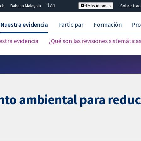
ch
Bahasa Malaysia
ไทย
Más idiomas
Sobre tra
Nuestra evidencia
Participar
Formación
Pro
estra evidencia
¿Qué son las revisiones sistemática
Cerrar búsqueda ✖
o ambiental para reducir