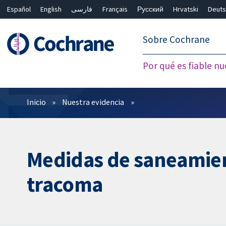
Español
English
فارسی
Français
Русский
Hrvatski
Deuts
繁體中文
简体中文
Sobre Cochrane
Por qué es fiable nu
Filtros
Inicio
Nuestra evidencia
Medidas de saneamient
tracoma