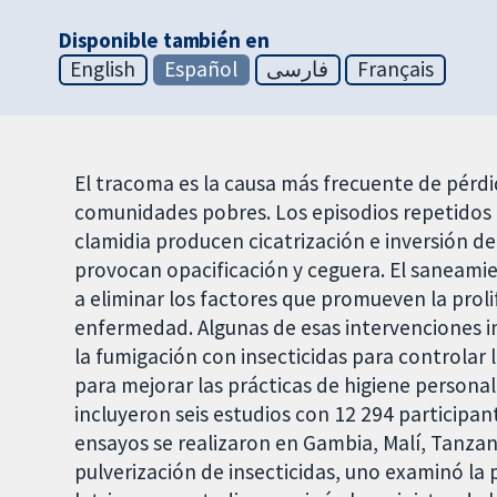
Disponible también en
English
Español
فارسی
Français
El tracoma es la causa más frecuente de pérdid
comunidades pobres. Los episodios repetidos d
clamidia producen cicatrización e inversión d
provocan opacificación y ceguera. El saneami
a eliminar los factores que promueven la proli
enfermedad. Algunas de esas intervenciones in
la fumigación con insecticidas para controlar
para mejorar las prácticas de higiene personal
incluyeron seis estudios con 12 294 participa
ensayos se realizaron en Gambia, Malí, Tanzani
pulverización de insecticidas, uno examinó la p