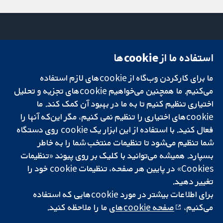
استفاده ما از cookie‌ها
میدان کاوندیش
تماس با ما
۱۳-۱۱
اخبار
ما برای کارکردن وب‌گاه از cookie‌های لازم استفاده
تحقیقات قابل
لندن
دفتر رسانه‌ای
اعتماد.
W1G 0AN
درباره ما
می‌کنیم. ما همچنین می‌خواهیم cookie‌های تجزیه و تحلیل
تصمیم‌گیری آگاهانه.
بریتانیا
فرصت‌های
اختیاری تنظیم کنیم تا به ما در بهبود آن کمک کند. ما
سلامت بهتر.
شغلی
cookie‌های اختیاری را تنظیم نمی کنیم، مگر این‌که آنها را
Cochrane
فعال کنید. با استفاده از این ابزار یک cookie‌ روی دستگاه
Library
شما تنظیم می‌شود تا تنظیمات منتخب شما را به خاطر
بسپارد. همیشه می‌توانید با کلیک بر روی پیوند «تنظیمات
Cookies» در پایین هر صفحه، تنظیمات cookie‌ خود را
شبکه همکاری کاکرین، یک مؤسسه خیریه (شماره 1045921) و یک شرکت با
تغییر دهید.
مسئولیت محدود به‌صورت ضمانت (شماره 03044323) ثبت‌شده در انگلستان
و ولز است. شماره ثبت مالیات بر ارزش افزوده: GB 718 2127 49.
برای اطلاعات بیشتر در مورد cookie‌هایی که استفاده
می‌کنیم،
صفحه cookie‌های
ما را ملاحظه کنید.
کپی‌رایت © ۲۰۲۵ همکاری کاکرین