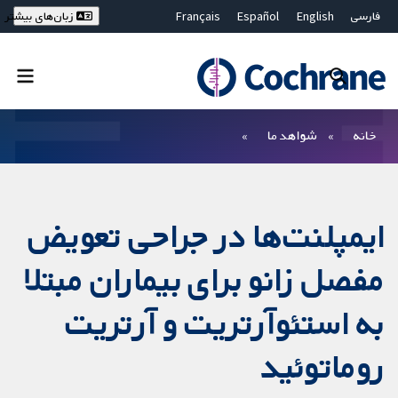
فارسی
English
Español
Français
زبان‌های بیشتر
Deutsch
Hrvatski
Русский
简体中文
繁體中文
ไทย
Bahasa Malaysia
بستن جستجو ✖
فیلترها
خانه
شواهد ما
ایمپلنت‌ها در جراحی تعویض
مفصل زانو برای بیماران مبتلا
به استئوآرتریت و آرتریت
روماتوئید