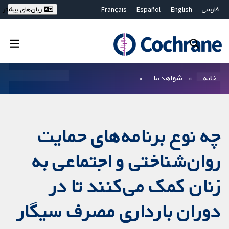
فارسی
English
Español
Français
زبان‌های بیشتر
Deutsch
Hrvatski
Русский
简体中文
繁體中文
ไทย
Bahasa Malaysia
بستن جستجو ✖
فیلترها
خانه
شواهد ما
چه نوع برنامه‌های حمایت
روان‌شناختی و اجتماعی به
زنان کمک می‌کنند تا در
دوران بارداری مصرف سیگار