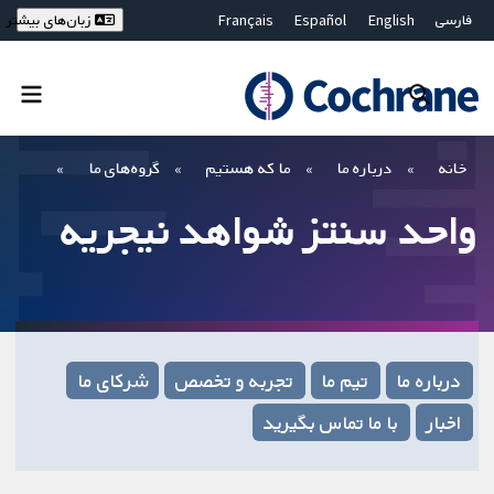
فارسی
English
Español
Français
زبان‌های بیشتر
Deutsch
Hrvatski
Русский
简体中文
繁體中文
ไทย
Bahasa Malaysia
بستن جستجو ✖
فیلترها
خانه
درباره ما
ما که هستیم
گروه‌های ما
واحد سنتز شواهد نیجریه
درباره ما
تیم ما
تجربه و تخصص
شرکای ما
اخبار
با ما تماس بگیرید