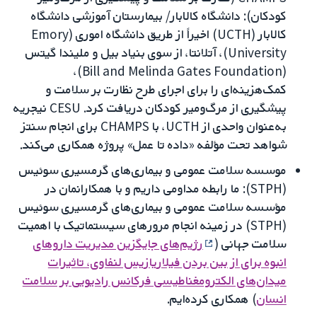
کودکان): دانشگاه کالابار/ بیمارستان آموزشی دانشگاه
کالابار (UCTH) اخیراً از طریق دانشگاه اموری (Emory
University)، آتلانتا، از سوی بنیاد بیل و ملیندا گیتس
(Bill and Melinda Gates Foundation)،
کمک‌هزینه‌ای را برای اجرای طرح نظارت بر سلامت و
پیشگیری از مرگ‌ومیر کودکان دریافت کرد. CESU نیجریه
به‌عنوان واحدی از UCTH، با CHAMPS برای انجام سنتز
شواهد تحت مؤلفه «داده تا عمل» پروژه همکاری می‌کند.
موسسه سلامت عمومی و بیماری‌های گرمسیری سوئیس
(STPH): ما رابطه‌ مداومی داریم و با همکارانمان در
مؤسسه‌ سلامت عمومی و بیماری‌های گرمسیری سوئیس
(STPH) در زمینه انجام مرورهای سیستماتیک با اهمیت
سلامت جهانی (
رژیم‌های جایگزین مدیریت داروهای
انبوه برای از بین بردن فیلاریازیس لنفاوی، تاثیرات
میدان‌های الکترومغناطیسی فرکانس رادیویی بر سلامت
انسان
) همکاری کرده‌ایم.