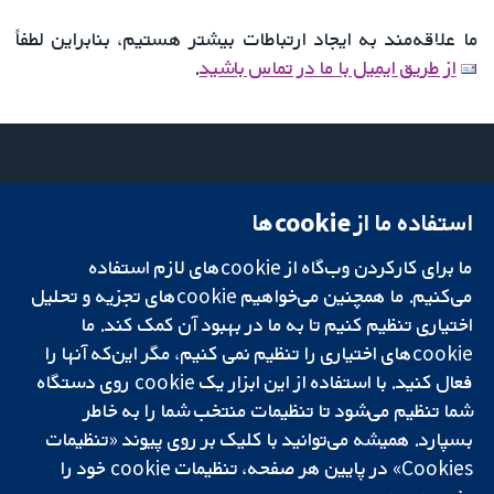
ما علاقه‌مند به ایجاد ارتباطات بیشتر هستیم، بنابراین لطفاً
از طریق ایمیل با ما در تماس باشید
.
استفاده ما از cookie‌ها
میدان کاوندیش
تماس با ما
۱۳-۱۱
اخبار
ما برای کارکردن وب‌گاه از cookie‌های لازم استفاده
تحقیقات قابل
لندن
دفتر رسانه‌ای
اعتماد.
می‌کنیم. ما همچنین می‌خواهیم cookie‌های تجزیه و تحلیل
W1G 0AN
درباره ما
تصمیم‌گیری آگاهانه.
بریتانیا
فرصت‌های
اختیاری تنظیم کنیم تا به ما در بهبود آن کمک کند. ما
سلامت بهتر.
شغلی
cookie‌های اختیاری را تنظیم نمی کنیم، مگر این‌که آنها را
Cochrane
فعال کنید. با استفاده از این ابزار یک cookie‌ روی دستگاه
Library
شما تنظیم می‌شود تا تنظیمات منتخب شما را به خاطر
بسپارد. همیشه می‌توانید با کلیک بر روی پیوند «تنظیمات
Cookies» در پایین هر صفحه، تنظیمات cookie‌ خود را
شبکه همکاری کاکرین، یک مؤسسه خیریه (شماره 1045921) و یک شرکت با