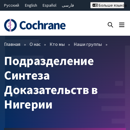
Русский
English
Español
فارسی
Больше языков
Français
Hrvatski
Deutsch
Bahasa Malaysia
ไทย
繁體中文
简体中文
Закрыть поиск ✖
Фильтры
Главная
О нас
Кто мы
Наши группы
Подразделение
Синтеза
Доказательств в
Нигерии