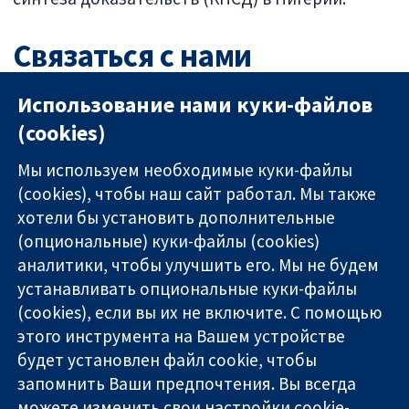
Связаться с нами
Использование нами куки-файлов
Мы заинтересованы в установлении новых
связей, поэтому, пожалуйста,
свяжитесь с нами
(cookies)
по электронной почте
.
Мы используем необходимые куки-файлы
(cookies), чтобы наш сайт работал. Мы также
хотели бы установить дополнительные
(опциональные) куки-файлы (cookies)
аналитики, чтобы улучшить его. Мы не будем
11-13 Cavendish
Связаться с
устанавливать опциональные куки-файлы
Square
нами
(cookies), если вы их не включите. С помощью
Надёжные
London
Новости
этого инструмента на Вашем устройстве
доказательства
W1G 0AN
Пресс-
Информированные
будет установлен файл cookie, чтобы
United Kingdom
служба
решения
О нас
запомнить Ваши предпочтения. Вы всегда
Во благо
Работа
можете изменить свои настройки cookie-