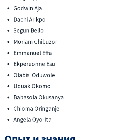
Godwin Aja
Dachi Arikpo
Segun Bello
Moriam Chibuzor
Emmanuel Effa
Ekpereonne Esu
Olabisi Oduwole
Uduak Okomo
Babasola Okusanya
Chioma Oringanje
Angela Oyo-Ita
Опыт и знания