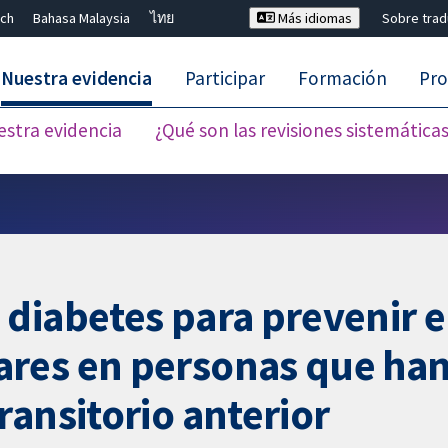
ch
Bahasa Malaysia
ไทย
Más idiomas
Sobre tra
Nuestra evidencia
Participar
Formación
Pro
estra evidencia
¿Qué son las revisiones sistemática
Cerrar búsqueda ✖
iabetes para prevenir el 
res en personas que han 
ransitorio anterior