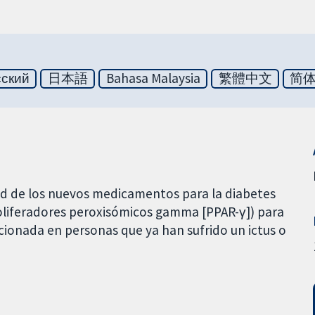
сский
日本語
Bahasa Malaysia
繁體中文
简
dad de los nuevos medicamentos para la diabetes
roliferadores peroxisómicos gamma [PPAR-γ]) para
acionada en personas que ya han sufrido un ictus o