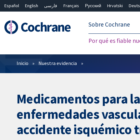
Español
English
فارسی
Français
Русский
Hrvatski
Deuts
繁體中文
简体中文
Sobre Cochrane
Por qué es fiable nu
Filtros
Inicio
Nuestra evidencia
Medicamentos para la d
enfermedades vascula
accidente isquémico t