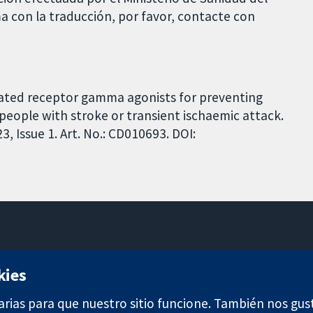
a con la traducción, por favor, contacte con
ivated receptor gamma agonists for preventing
 people with stroke or transient ischaemic attack.
 Issue 1. Art. No.: CD010693. DOI:
11-13 Cavendish Square
kies
Londres
W1G 0AN
arias para que nuestro sitio funcione. También nos gus
Reino Unido