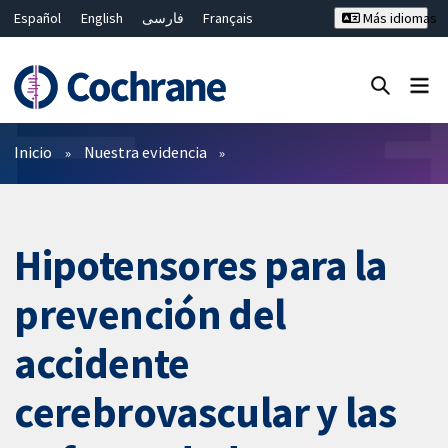
Español
English
فارسی
Français
Más idiomas
Русский
Hrvatski
Deutsch
Bahasa Malaysia
ไทย
繁體中文
简体中文
Cerrar búsqueda ✖
Filtros
Inicio
Nuestra evidencia
Hipotensores para la
prevención del
accidente
cerebrovascular y las