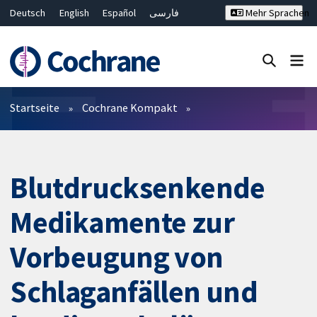
Deutsch
English
Español
فارسی
Mehr Sprachen
Français
Русский
Hrvatski
Bahasa Malaysia
ไทย
繁體中文
简体中文
Close search ✖
Filter
Startseite
Cochrane Kompakt
Blutdrucksenkende
Medikamente zur
Vorbeugung von
Schlaganfällen und