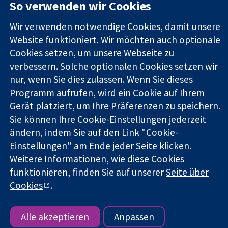
Square
Sie uns
So verwenden wir Cookies
Zuverlässige
London
Neuigkeiten
Evidenz
W1G0AN
Pressestelle
Wir verwenden notwendige Cookies, damit unsere
Informierte
Vereinigtes
Über uns
Website funktioniert. Wir möchten auch optionale
Entscheidungen
Königreich
Stellenangebot
Cookies setzen, um unsere Webseite zu
Bessere
Cochrane
verbessern. Solche optionalen Cookies setzen wir
Gesundheit
Library
nur, wenn Sie dies zulassen. Wenn Sie dieses
Programm aufrufen, wird ein Cookie auf Ihrem
Gerät platziert, um Ihre Präferenzen zu speichern.
Die Cochrane Collaboration ist eine gemeinützige Organisation
(Nr. 1045921) und in England und in Wales als eine Gesellschaft
Sie können Ihre Cookie-Einstellungen jederzeit
mit beschränkter Haftung (Nr. 03044323) registriert.
ändern, indem Sie auf den Link "Cookie-
Umsatzsteuer-Identifikationsnummer GB 718 2127 49.
Einstellungen" am Ende jeder Seite klicken.
Weitere Informationen, wie diese Cookies
Copyright © 2026 The Cochrane Collaboration
funktionieren, finden Sie auf unserer
Seite über
Bedingungen für die Webseite
|
Haftungsausschluss
|
Cookies
.
Datenschutz
|
Cookie-Richtlinien
|
Cookie-Einstellungen
Alle akzeptieren
Anpassen