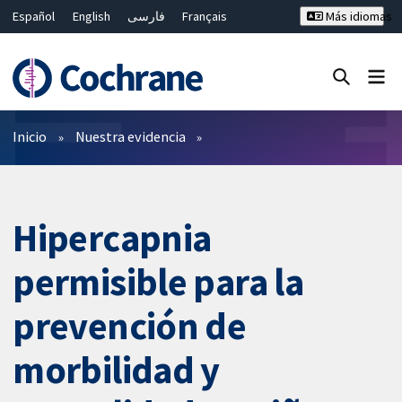
Español
English
فارسی
Français
Más idiomas
Русский
Hrvatski
Deutsch
Bahasa Malaysia
ไทย
繁體中文
简体中文
Cerrar búsqueda ✖
Filtros
Inicio
Nuestra evidencia
Hipercapnia
permisible para la
prevención de
morbilidad y