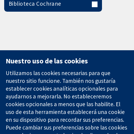
Biblioteca Cochrane
Nuestro uso de las cookies
Utilizamos las cookies necesarias para que
nuestro sitio funcione. También nos gustaría
11-13 Cavendish
Contacto
establecer cookies analíticas opcionales para
Square
Noticias
ayudarnos a mejorarla. No estableceremos
Evidencia fiable.
Londres
Prensa
Decisiones
cookies opcionales a menos que las habilite. El
W1G 0AN
Sobre
informadas.
Reino Unido
nosotros
uso de esta herramienta establecerá una cookie
Mejor salud.
Empleo
en su dispositivo para recordar sus preferencias.
Cochrane
Puede cambiar sus preferencias sobre las cookies
Library