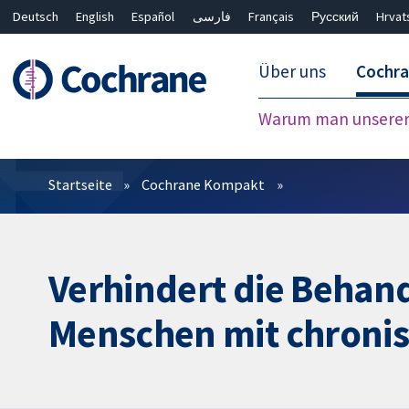
Deutsch
English
Español
فارسی
Français
Русский
Hrvat
Über uns
Cochr
Warum man unserer 
Filter
Startseite
Cochrane Kompakt
Verhindert die Beha
Menschen mit chronis