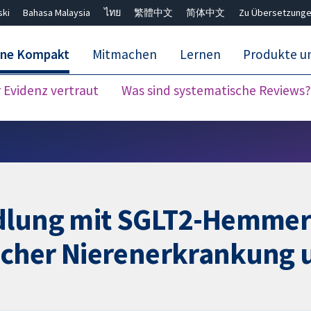
ski
Bahasa Malaysia
ไทย
繁體中文
简体中文
Zu Übersetzunge
ane Kompakt
Mitmachen
Lernen
Produkte u
Evidenz vertraut
Was sind systematische Reviews?
Close search ✖
ndlung mit SGLT2-Hemmer
cher Nierenerkrankung 