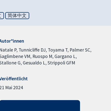
文
简体中文
Autor*innen
Natale P
Tunnicliffe DJ
Toyama T
Palmer SC
Saglimbene VM
Ruospo M
Gargano L
Stallone G
Gesualdo L
Strippoli GFM
Veröffentlicht
21 Mai 2024