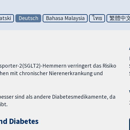
atski
Deutsch
Bahasa Malaysia
ไทย
繁體中
sporter-2­(SGLT2)-Hemmern verringert das Risiko
hen mit chronischer Nierenerkrankung und
 besser sind als andere Diabetesmedikamente, da
ibt.
nd Diabetes