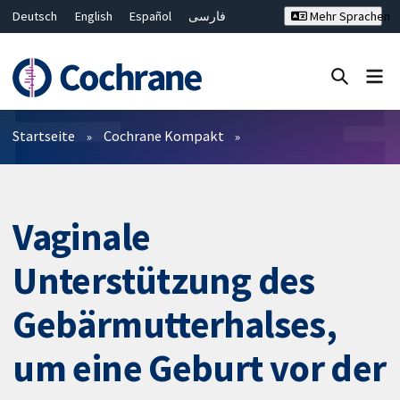
Deutsch
English
Español
فارسی
Mehr Sprachen
Français
Русский
Hrvatski
Bahasa Malaysia
ไทย
繁體中文
简体中文
Close search ✖
Filter
Startseite
Cochrane Kompakt
Vaginale
Unterstützung des
Gebärmutterhalses,
um eine Geburt vor der