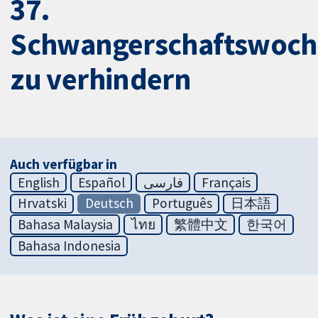
37.
Schwangerschaftswoch
zu verhindern
Auch verfügbar in
English
Español
فارسی
Français
Hrvatski
Deutsch
Português
日本語
Bahasa Malaysia
ไทย
繁體中文
한국어
Bahasa Indonesia