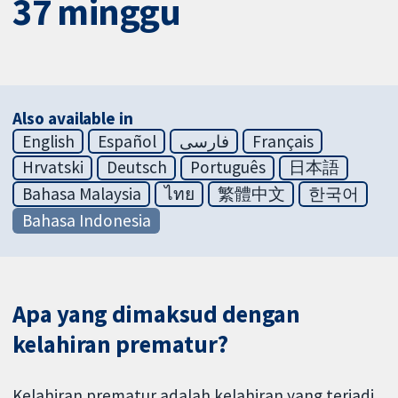
37 minggu
Also available in
English
Español
فارسی
Français
Hrvatski
Deutsch
Português
日本語
Bahasa Malaysia
ไทย
繁體中文
한국어
Bahasa Indonesia
Apa yang dimaksud dengan
kelahiran prematur?
Kelahiran prematur adalah kelahiran yang terjadi