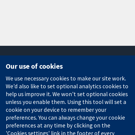
Our use of cookies
11-13 Cavendish
Contact us
We use necessary cookies to make our site work.
Square
News
Trusted
We'd also like to set optional analytics cookies to
London
Press office
evidence.
W1G 0AN
About us
help us improve it. We won't set optional cookies
Informed
Inggris
Jobs
unless you enable them. Using this tool will set a
decisions.
Cochrane
cookie on your device to remember your
Better health.
Library
preferences. You can always change your cookie
preferences at any time by clicking on the
'Cookies settings' link in the footer of every
The Cochrane Collaboration is a charity (no. 1045921) and a