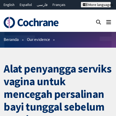
English
Español
فارسی
Français
More languages
Русский
Hrvatski
Deutsch
Bahasa Malaysia
ไทย
繁體中文
简体中文
Close search ✖
Filter
Beranda
Our evidence
Alat penyangga serviks
vagina untuk
mencegah persalinan
bayi tunggal sebelum