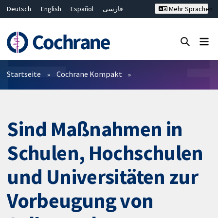
Deutsch
English
Español
فارسی
Mehr Sprachen
Français
Русский
Hrvatski
Bahasa Malaysia
ไทย
繁體中文
简体中文
Close search ✖
Filter
Startseite
Cochrane Kompakt
Sind Maßnahmen in
Schulen, Hochschulen
und Universitäten zur
Vorbeugung von