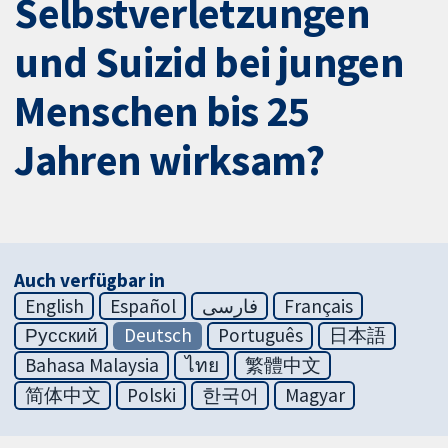
Selbstverletzungen
und Suizid bei jungen
Menschen bis 25
Jahren wirksam?
Auch verfügbar in
English
Español
فارسی
Français
Русский
Deutsch
Português
日本語
Bahasa Malaysia
ไทย
繁體中文
简体中文
Polski
한국어
Magyar