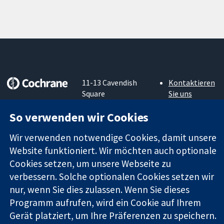
11-13 Cavendish
Kontaktieren
Square
Sie uns
Zuverlässige
London
Neuigkeiten
Evidenz
So verwenden wir Cookies
W1G0AN
Pressestelle
Informierte
Vereinigtes
Über uns
Entscheidungen
Wir verwenden notwendige Cookies, damit unsere
Königreich
Stellenangebot
Bessere
Cochrane
Website funktioniert. Wir möchten auch optionale
Gesundheit
Library
Cookies setzen, um unsere Webseite zu
verbessern. Solche optionalen Cookies setzen wir
nur, wenn Sie dies zulassen. Wenn Sie dieses
Die Cochrane Collaboration ist eine gemeinützige Organisation
Programm aufrufen, wird ein Cookie auf Ihrem
(Nr. 1045921) und in England und in Wales als eine Gesellschaft
Gerät platziert, um Ihre Präferenzen zu speichern.
mit beschränkter Haftung (Nr. 03044323) registriert.