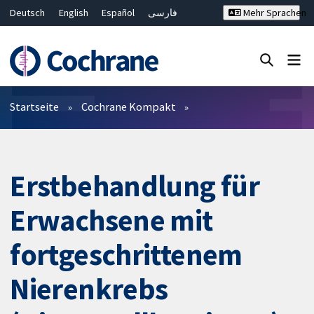
Deutsch
English
Español
فارسی
Mehr Sprachen
Français
Русский
Hrvatski
Bahasa Malaysia
ไทย
繁體中文
简体中文
Close search ✖
Filter
Startseite
Cochrane Kompakt
Erstbehandlung für
Erwachsene mit
fortgeschrittenem
Nierenkrebs