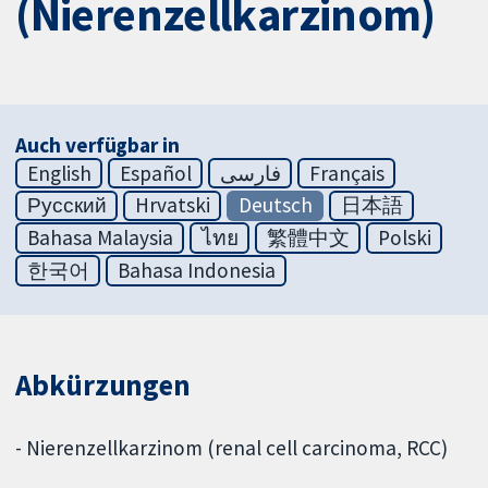
(Nierenzellkarzinom)
Auch verfügbar in
English
Español
فارسی
Français
Русский
Hrvatski
Deutsch
日本語
Bahasa Malaysia
ไทย
繁體中文
Polski
한국어
Bahasa Indonesia
Abkürzungen
- Nierenzellkarzinom (renal cell carcinoma, RCC)