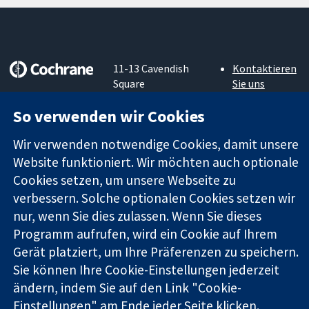
11-13 Cavendish
Kontaktieren
Square
Sie uns
Zuverlässige
London
Neuigkeiten
Evidenz
So verwenden wir Cookies
W1G0AN
Pressestelle
Informierte
Vereinigtes
Über uns
Entscheidungen
Wir verwenden notwendige Cookies, damit unsere
Königreich
Stellenangebot
Bessere
Cochrane
Website funktioniert. Wir möchten auch optionale
Gesundheit
Library
Cookies setzen, um unsere Webseite zu
verbessern. Solche optionalen Cookies setzen wir
nur, wenn Sie dies zulassen. Wenn Sie dieses
Die Cochrane Collaboration ist eine gemeinützige Organisation
Programm aufrufen, wird ein Cookie auf Ihrem
(Nr. 1045921) und in England und in Wales als eine Gesellschaft
Gerät platziert, um Ihre Präferenzen zu speichern.
mit beschränkter Haftung (Nr. 03044323) registriert.
Sie können Ihre Cookie-Einstellungen jederzeit
Umsatzsteuer-Identifikationsnummer GB 718 2127 49.
ändern, indem Sie auf den Link "Cookie-
Copyright © 2026 The Cochrane Collaboration
Einstellungen" am Ende jeder Seite klicken.