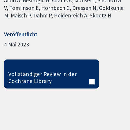
Aldin A
Besiroglu B
Adams A
Monsef I
Piechotta
V
Tomlinson E
Hornbach C
Dressen N
Goldkuhle
M
Maisch P
Dahm P
Heidenreich A
Skoetz N
Veröffentlicht
4 Mai 2023
Vollständiger Review in der
Cochrane Library