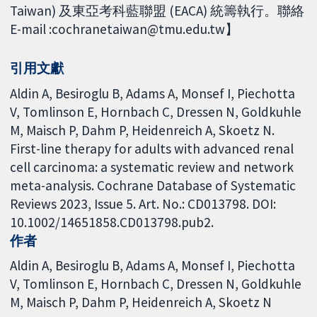
Taiwan) 及東亞考科藍聯盟 (EACA) 統籌執行。聯絡
E-mail :cochranetaiwan@tmu.edu.tw】
引用文獻
Aldin A, Besiroglu B, Adams A, Monsef I, Piechotta
V, Tomlinson E, Hornbach C, Dressen N, Goldkuhle
M, Maisch P, Dahm P, Heidenreich A, Skoetz N.
First-line therapy for adults with advanced renal
cell carcinoma: a systematic review and network
meta-analysis. Cochrane Database of Systematic
Reviews 2023, Issue 5. Art. No.: CD013798. DOI:
10.1002/14651858.CD013798.pub2.
作者
Aldin A
Besiroglu B
Adams A
Monsef I
Piechotta
V
Tomlinson E
Hornbach C
Dressen N
Goldkuhle
M
Maisch P
Dahm P
Heidenreich A
Skoetz N