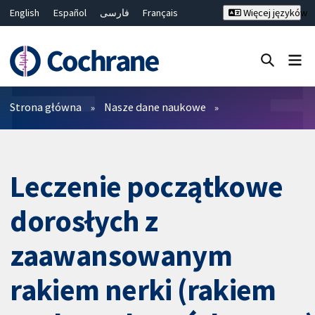
English
Español
فارسی
Français
Więcej języków
Русский
Hrvatski
Deutsch
Bahasa Malaysia
ไทย
繁體中文
简体中文
Close search ✖
Filtry
Strona główna
Nasze dane naukowe
Leczenie początkowe
dorosłych z
zaawansowanym
rakiem nerki (rakiem