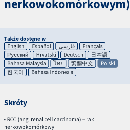
nerkowokomórkowym)
Także dostęne w
English
Español
فارسی
Français
Русский
Hrvatski
Deutsch
日本語
Bahasa Malaysia
ไทย
繁體中文
Polski
한국어
Bahasa Indonesia
Skróty
• RCC (ang. renal cell carcinoma) – rak
nerkowokomórkowy