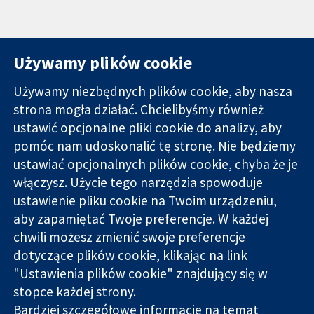
Używamy plików cookie
Używamy niezbędnych plików cookie, aby nasza
strona mogła działać. Chcielibyśmy również
11-13 Cavendish
Kontakt
ustawić opcjonalne pliki cookie do analizy, aby
Square
Nowości
pomóc nam udoskonalić tę stronę. Nie będziemy
Wiarygodne dane
Londyn
Biuro
ustawiać opcjonalnych plików cookie, chyba że je
naukowe.
W1G 0AN
prasowe
Świadome
włączysz. Użycie tego narzędzia spowoduje
Wielka Brytania
O nas
decyzje.
Praca
ustawienie pliku cookie na Twoim urządzeniu,
Lepsze zdrowie.
Cochrane
aby zapamiętać Twoje preferencje. W każdej
Library
chwili możesz zmienić swoje preferencje
dotyczące plików cookie, klikając na link
"Ustawienia plików cookie" znajdujący się w
Cochrane Collaboration to organizacja charytatywna (nr
stopce każdej strony.
1045921) i spółka z ograniczoną odpowiedzialnością (nr
Bardziej szczegółowe informacje na temat
03044323) zarejestrowana w Anglii i Walii. Numer rejestracyjny