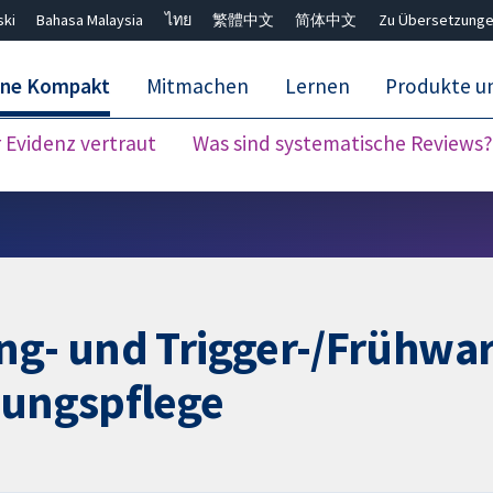
ski
Bahasa Malaysia
ไทย
繁體中文
简体中文
Zu Übersetzunge
ane Kompakt
Mitmachen
Lernen
Produkte u
Evidenz vertraut
Was sind systematische Reviews?
Close search ✖
ing- und Trigger-/Frühwa
dungspflege