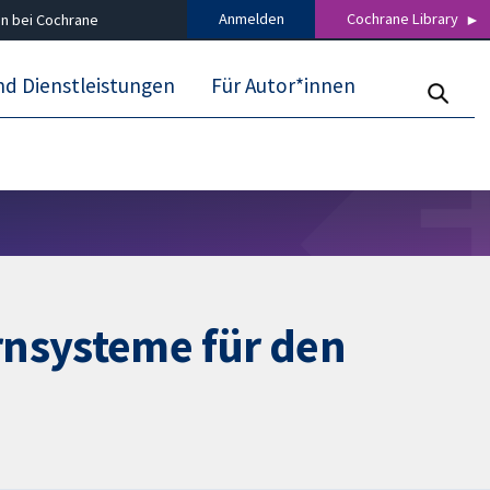
Anmelden
Cochrane Library
n bei Cochrane
nd Dienstleistungen
Für Autor*innen
rnsysteme für den