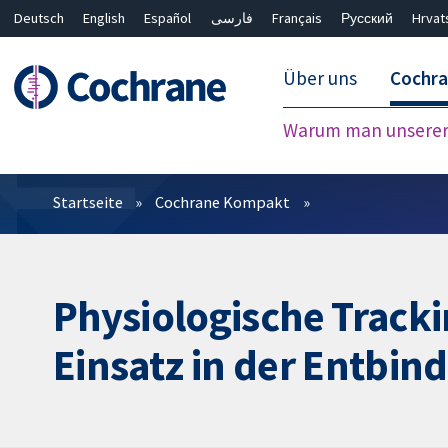
Deutsch
English
Español
فارسی
Français
Русский
Hrvat
Über uns
Cochr
Warum man unserer 
Filter
Startseite
Cochrane Kompakt
Physiologische Track
Einsatz in der Entbin