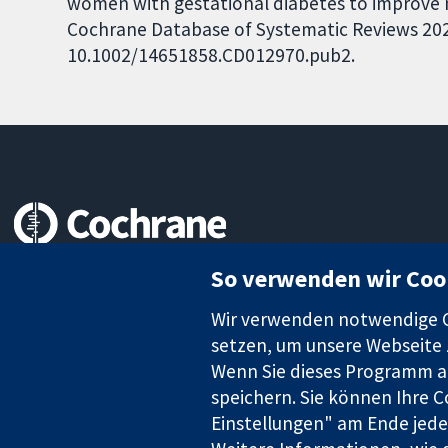
women with gestational diabetes to improve m
Cochrane Database of Systematic Reviews 2020,
10.1002/14651858.CD012970.pub2.
Zuverlässige Evidenz
So verwenden wir Coo
Informierte Entscheidungen
Bessere Gesundheit
Wir verwenden notwendige Co
setzen, um unsere Webseite z
Wenn Sie dieses Programm au
speichern. Sie können Ihre C
Die Cochrane Collaboration ist eine gemeinützige Organisation (N
Einstellungen" am Ende jeder
Identifikationsnummer GB 718 2127 49.