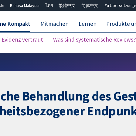
ski
Bahasa Malaysia
ไทย
繁體中文
简体中文
Zu Übersetzunge
ane Kompakt
Mitmachen
Lernen
Produkte u
Evidenz vertraut
Was sind systematische Reviews?
Close search ✖
liche Behandlung des Ges
heitsbezogener Endpunkt