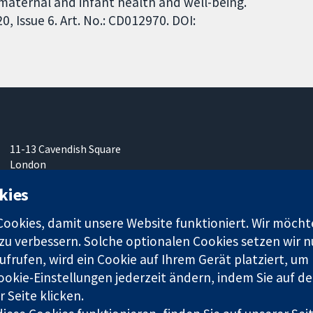
aternal and infant health and well-being.
 Issue 6. Art. No.: CD012970. DOI:
11-13 Cavendish Square
London
W1G0AN
kies
Vereinigtes Königreich
okies, damit unsere Website funktioniert. Wir möcht
u verbessern. Solche optionalen Cookies setzen wir nu
frufen, wird ein Cookie auf Ihrem Gerät platziert, um
ookie-Einstellungen jederzeit ändern, indem Sie auf de
r. 1045921) und in England und in Wales als eine Gesellschaft mit
 Seite klicken.