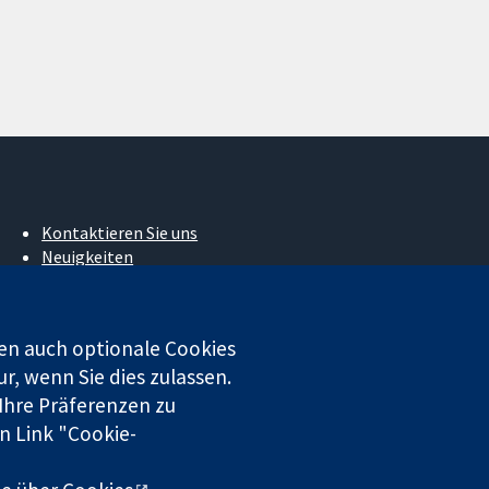
Kontaktieren Sie uns
Neuigkeiten
Pressestelle
Über uns
Stellenangebote
en auch optionale Cookies
Cochrane Library
r, wenn Sie dies zulassen.
 Ihre Präferenzen zu
n Link "Cookie-
 beschränkter Haftung (Nr. 03044323) registriert. Umsatzsteuer-