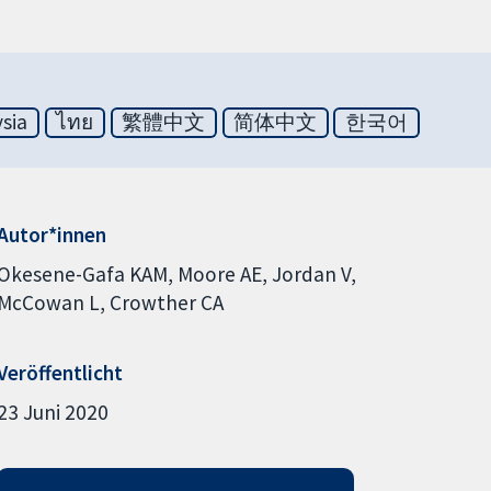
sia
ไทย
繁體中文
简体中文
한국어
Autor*innen
Okesene-Gafa KAM
Moore AE
Jordan V
McCowan L
Crowther CA
Veröffentlicht
23 Juni 2020