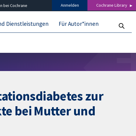
Anmelden
Cochrane Library
n bei Cochrane
nd Dienstleistungen
Für Autor*innen
tationsdiabetes zur
e bei Mutter und