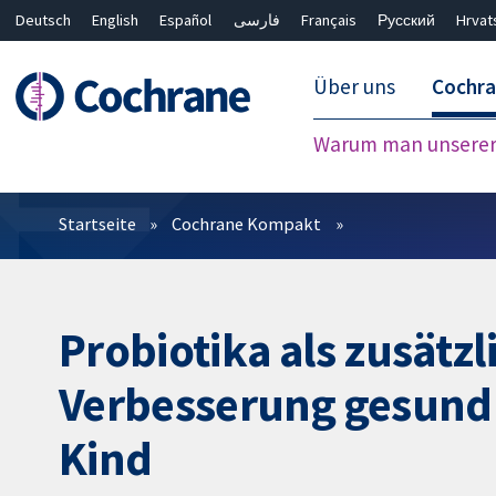
Deutsch
English
Español
فارسی
Français
Русский
Hrvat
Über uns
Cochr
Warum man unserer 
Filter
Startseite
Cochrane Kompakt
Probiotika als zusätz
Verbesserung gesund
Kind