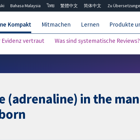
ski
Bahasa Malaysia
ไทย
繁體中文
简体中文
Zu Übersetzunge
ane Kompakt
Mitmachen
Lernen
Produkte u
Evidenz vertraut
Was sind systematische Reviews?
Close search ✖
e (adrenaline) in the ma
wborn