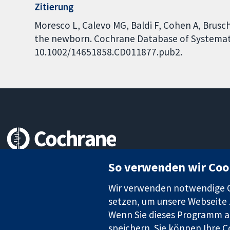
Zitierung
Moresco L, Calevo MG, Baldi F, Cohen A, Brusc
the newborn. Cochrane Database of Systematic 
10.1002/14651858.CD011877.pub2.
Zuverlässige Evidenz
So verwenden wir Coo
Informierte Entscheidungen
Bessere Gesundheit
Wir verwenden notwendige Co
setzen, um unsere Webseite z
Wenn Sie dieses Programm au
speichern. Sie können Ihre C
Die Cochrane Collaboration ist eine gemeinützige Organisation (N