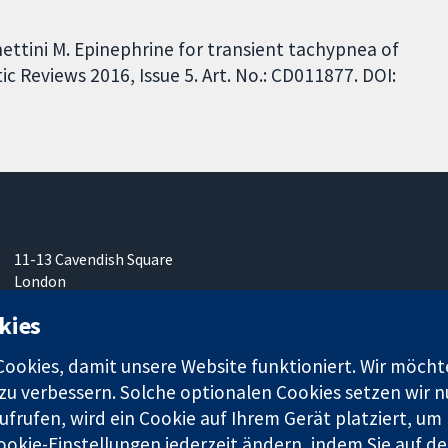
hettini M. Epinephrine for transient tachypnea of
Reviews 2016, Issue 5. Art. No.: CD011877. DOI:
11-13 Cavendish Square
London
W1G0AN
kies
Vereinigtes Königreich
okies, damit unsere Website funktioniert. Wir möcht
u verbessern. Solche optionalen Cookies setzen wir nu
frufen, wird ein Cookie auf Ihrem Gerät platziert, um
ookie-Einstellungen jederzeit ändern, indem Sie auf de
r. 1045921) und in England und in Wales als eine Gesellschaft mit