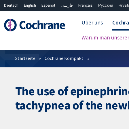
Deutsch
English
Español
فارسی
Français
Русский
Hrvat
Über uns
Cochr
Warum man unserer 
Filter
Startseite
Cochrane Kompakt
The use of epinephrin
tachypnea of the ne