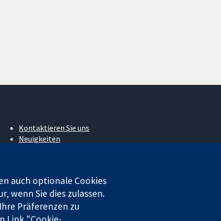
Kontaktieren Sie uns
Neuigkeiten
Pressestelle
Über uns
Stellenangebote
en auch optionale Cookies
Cochrane Library
r, wenn Sie dies zulassen.
 Ihre Präferenzen zu
n Link "Cookie-
 beschränkter Haftung (Nr. 03044323) registriert. Umsatzsteuer-