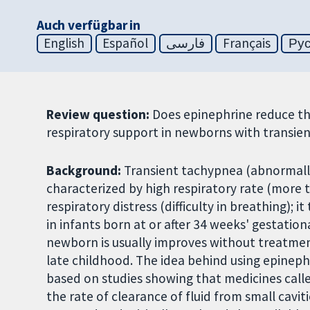
Auch verfügbar in
English
Español
فارسی
Français
Ру
Review question:
Does epinephrine reduce th
respiratory support in newborns with transie
Background:
Transient tachypnea (abnormally
characterized by high respiratory rate (more 
respiratory distress (difficulty in breathing); i
in infants born at or after 34 weeks' gestatio
newborn is usually improves without treatmen
late childhood. The idea behind using epineph
based on studies showing that medicines calle
the rate of clearance of fluid from small caviti