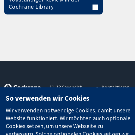
Cochrane Library
11-13 Cavendish
Kontaktieren
Square
Sie uns
So verwenden wir Cookies
Zuverlässige
London
Neuigkeiten
Evidenz
W1G0AN
Pressestelle
Wir verwenden notwendige Cookies, damit unsere
Informierte
Vereinigtes
Über uns
Website funktioniert. Wir möchten auch optionale
Entscheidungen
Königreich
Stellenangebot
Cookies setzen, um unsere Webseite zu
Bessere
Cochrane
Gesundheit
verbessern. Solche optionalen Cookies setzen wir
Library