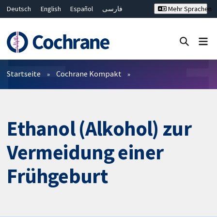
Deutsch
English
Español
فارسی
Mehr Sprachen
Français
Русский
Hrvatski
Bahasa Malaysia
ไทย
繁體中文
简体中文
Close search ✖
Filter
Startseite
Cochrane Kompakt
Ethanol (Alkohol) zur
Vermeidung einer
Frühgeburt