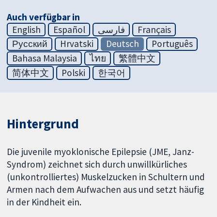
Auch verfügbar in
English
Español
فارسی
Français
Русский
Hrvatski
Deutsch
Português
Bahasa Malaysia
ไทย
繁體中文
简体中文
Polski
한국어
Hintergrund
Die juvenile myoklonische Epilepsie (JME, Janz-
Syndrom) zeichnet sich durch unwillkürliches
(unkontrolliertes) Muskelzucken in Schultern und
Armen nach dem Aufwachen aus und setzt häufig
in der Kindheit ein.