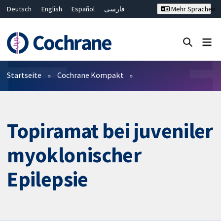
Deutsch
English
Español
فارسی
Mehr Sprachen
Français
Русский
Hrvatski
Bahasa Malaysia
ไทย
繁體中文
简体中文
Close search ✖
Filter
Startseite
Cochrane Kompakt
Topiramat bei juveniler
myoklonischer
Epilepsie