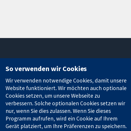
11-13 Cavendish
Kontaktieren
So verwenden wir Cookies
Square
Sie uns
Zuverlässige
London
Neuigkeiten
Wir verwenden notwendige Cookies, damit unsere
Evidenz
W1G0AN
Pressestelle
Website funktioniert. Wir möchten auch optionale
Informierte
Vereinigtes
Über uns
Entscheidungen
Cookies setzen, um unsere Webseite zu
Königreich
Stellenangebot
Bessere
Cochrane
verbessern. Solche optionalen Cookies setzen wir
Gesundheit
Library
nur, wenn Sie dies zulassen. Wenn Sie dieses
Programm aufrufen, wird ein Cookie auf Ihrem
Gerät platziert, um Ihre Präferenzen zu speichern.
Die Cochrane Collaboration ist eine gemeinützige Organisation