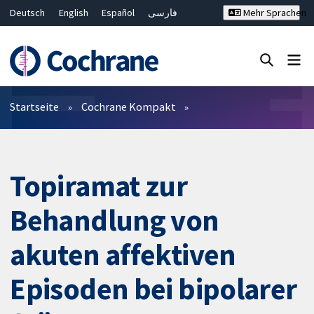
Deutsch
English
Español
فارسی
Mehr Sprachen
Français
Русский
Hrvatski
Bahasa Malaysia
ไทย
繁體中文
简体中文
Close search ✖
Filter
Startseite
Cochrane Kompakt
Topiramat zur
Behandlung von
akuten affektiven
Episoden bei bipolarer