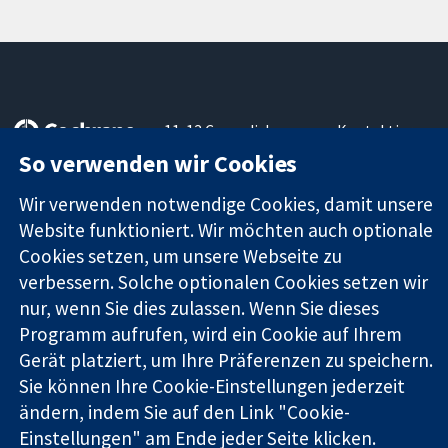
11-13 Cavendish
Kontaktieren
Square
Sie uns
So verwenden wir Cookies
Zuverlässige
London
Neuigkeiten
Evidenz
W1G0AN
Pressestelle
Wir verwenden notwendige Cookies, damit unsere
Informierte
Vereinigtes
Über uns
Website funktioniert. Wir möchten auch optionale
Entscheidungen
Königreich
Stellenangebot
Cookies setzen, um unsere Webseite zu
Bessere
Cochrane
verbessern. Solche optionalen Cookies setzen wir
Gesundheit
Library
nur, wenn Sie dies zulassen. Wenn Sie dieses
Programm aufrufen, wird ein Cookie auf Ihrem
Gerät platziert, um Ihre Präferenzen zu speichern.
Die Cochrane Collaboration ist eine gemeinützige Organisation
(Nr. 1045921) und in England und in Wales als eine Gesellschaft
Sie können Ihre Cookie-Einstellungen jederzeit
mit beschränkter Haftung (Nr. 03044323) registriert.
ändern, indem Sie auf den Link "Cookie-
Umsatzsteuer-Identifikationsnummer GB 718 2127 49.
Einstellungen" am Ende jeder Seite klicken.