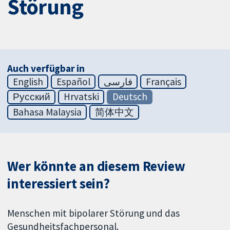
Störung
Auch verfügbar in
English
Español
فارسی
Français
Русский
Hrvatski
Deutsch
Bahasa Malaysia
简体中文
Wer könnte an diesem Review
interessiert sein?
Menschen mit bipolarer Störung und das
Gesundheitsfachpersonal.