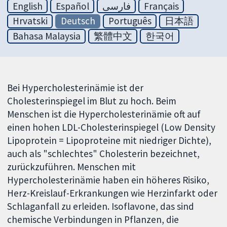
English
Español
فارسی
Français
Hrvatski
Deutsch
Português
日本語
Bahasa Malaysia
繁體中文
한국어
Bei Hypercholesterinämie ist der
Cholesterinspiegel im Blut zu hoch. Beim
Menschen ist die Hypercholesterinämie oft auf
einen hohen LDL-Cholesterinspiegel (Low Density
Lipoprotein = Lipoproteine mit niedriger Dichte),
auch als "schlechtes" Cholesterin bezeichnet,
zurückzuführen. Menschen mit
Hypercholesterinämie haben ein höheres Risiko,
Herz-Kreislauf-Erkrankungen wie Herzinfarkt oder
Schlaganfall zu erleiden. Isoflavone, das sind
chemische Verbindungen in Pflanzen, die