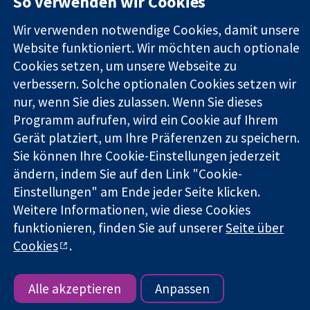
So verwenden wir Cookies
Square
Sie uns
Zuverlässige
London
Neuigkeiten
Wir verwenden notwendige Cookies, damit unsere
Evidenz
W1G0AN
Pressestelle
Website funktioniert. Wir möchten auch optionale
Informierte
Vereinigtes
Über uns
Cookies setzen, um unsere Webseite zu
Entscheidungen
Königreich
Stellenangebot
Bessere
verbessern. Solche optionalen Cookies setzen wir
Cochrane
Gesundheit
Library
nur, wenn Sie dies zulassen. Wenn Sie dieses
Programm aufrufen, wird ein Cookie auf Ihrem
Gerät platziert, um Ihre Präferenzen zu speichern.
Die Cochrane Collaboration ist eine gemeinützige Organisation
Sie können Ihre Cookie-Einstellungen jederzeit
(Nr. 1045921) und in England und in Wales als eine Gesellschaft
ändern, indem Sie auf den Link "Cookie-
mit beschränkter Haftung (Nr. 03044323) registriert.
Einstellungen" am Ende jeder Seite klicken.
Umsatzsteuer-Identifikationsnummer GB 718 2127 49.
Weitere Informationen, wie diese Cookies
funktionieren, finden Sie auf unserer
Seite über
Copyright © 2026 The Cochrane Collaboration
Bedingungen für die Webseite
|
Haftungsausschluss
|
Cookies
.
Datenschutz
|
Cookie-Richtlinien
|
Cookie-Einstellungen
Alle akzeptieren
Anpassen