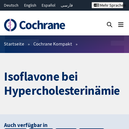
Deutsch
English
Español
فارسی
Mehr Sprachen
Français
Русский
Hrvatski
Bahasa Malaysia
ไทย
繁體中文
简体中文
Close search ✖
Filter
Startseite
Cochrane Kompakt
Isoflavone bei
Hypercholesterinämie
Auch verfügbar in