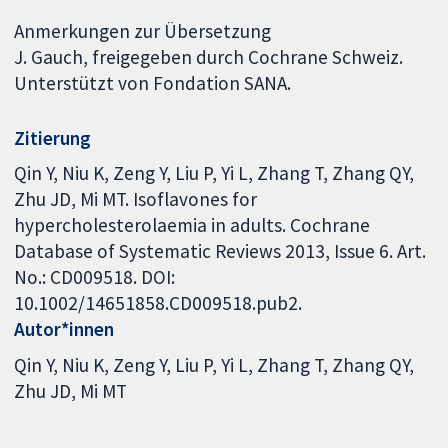
Anmerkungen zur Übersetzung
J. Gauch, freigegeben durch Cochrane Schweiz.
Unterstützt von Fondation SANA.
Zitierung
Qin Y, Niu K, Zeng Y, Liu P, Yi L, Zhang T, Zhang QY,
Zhu JD, Mi MT. Isoflavones for
hypercholesterolaemia in adults. Cochrane
Database of Systematic Reviews 2013, Issue 6. Art.
No.: CD009518. DOI:
10.1002/14651858.CD009518.pub2.
Autor*innen
Qin Y
Niu K
Zeng Y
Liu P
Yi L
Zhang T
Zhang QY
Zhu JD
Mi MT