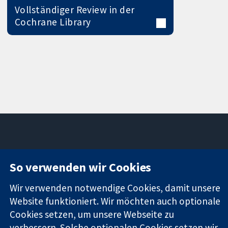
Vollständiger Review in der
Cochrane Library
11-13 Cavendish
Kontaktieren
So verwenden wir Cookies
Square
Sie uns
Zuverlässige
London
Neuigkeiten
Wir verwenden notwendige Cookies, damit unsere
Evidenz
W1G0AN
Pressestelle
Website funktioniert. Wir möchten auch optionale
Informierte
Vereinigtes
Über uns
Entscheidungen
Cookies setzen, um unsere Webseite zu
Königreich
Stellenangebot
Bessere
Cochrane
verbessern. Solche optionalen Cookies setzen wir