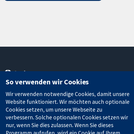
11-13 Cavendish
Kontaktieren
Square
Sie uns
So verwenden wir Cookies
Zuverlässige
London
Neuigkeiten
Evidenz
W1G0AN
Pressestelle
Wir verwenden notwendige Cookies, damit unsere
Informierte
Vereinigtes
Über uns
Website funktioniert. Wir möchten auch optionale
Entscheidungen
Königreich
Stellenangebot
Cookies setzen, um unsere Webseite zu
Bessere
Cochrane
verbessern. Solche optionalen Cookies setzen wir
Gesundheit
Library
nur, wenn Sie dies zulassen. Wenn Sie dieses
Programm aufrufen, wird ein Cookie auf Ihrem