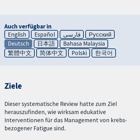
Auch verfügbar in
English
Español
فارسی
Русский
Deutsch
日本語
Bahasa Malaysia
繁體中文
简体中文
Polski
한국어
Ziele
Dieser systematische Review hatte zum Ziel
herauszufinden, wie wirksam edukative
Interventionen für das Management von krebs-
bezogener Fatigue sind.