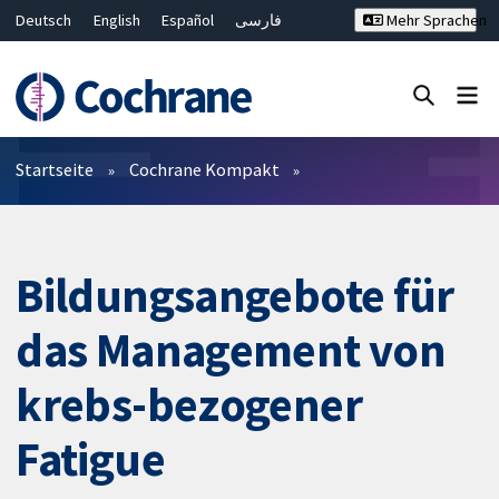
Deutsch
English
Español
فارسی
Mehr Sprachen
Français
Русский
Hrvatski
Bahasa Malaysia
ไทย
繁體中文
简体中文
Close search ✖
Filter
Startseite
Cochrane Kompakt
Bildungsangebote für
das Management von
krebs-bezogener
Fatigue