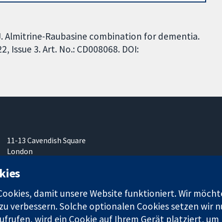
GJ. Almitrine-Raubasine combination for dementia.
 Issue 3. Art. No.: CD008068. DOI:
11-13 Cavendish Square
London
W1G0AN
kies
Vereinigtes Königreich
okies, damit unsere Website funktioniert. Wir möcht
u verbessern. Solche optionalen Cookies setzen wir nu
frufen, wird ein Cookie auf Ihrem Gerät platziert, um