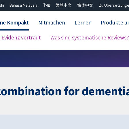
ski
Bahasa Malaysia
ไทย
繁體中文
简体中文
Zu Übersetzunge
ane Kompakt
Mitmachen
Lernen
Produkte u
Evidenz vertraut
Was sind systematische Reviews?
Close search ✖
combination for dementi