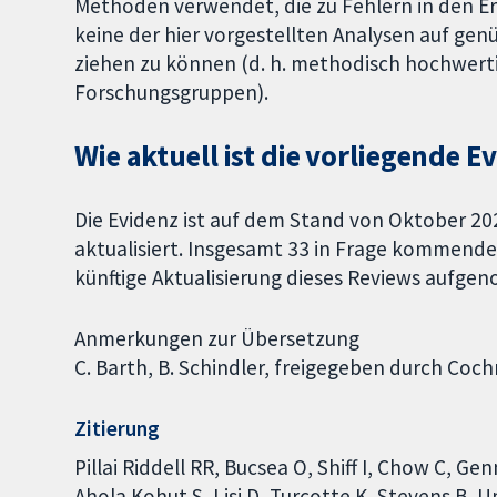
Methoden verwendet, die zu Fehlern in den Er
keine der hier vorgestellten Analysen auf ge
ziehen zu können (d. h. methodisch hochwer
Forschungsgruppen).
Wie aktuell ist die vorliegende E
Die Evidenz ist auf dem Stand von Oktober 202
aktualisiert. Insgesamt 33 in Frage kommende
künftige Aktualisierung dieses Reviews aufg
Anmerkungen zur Übersetzung
C. Barth, B. Schindler, freigegeben durch Co
Zitierung
Pillai Riddell RR, Bucsea O, Shiff I, Chow C, G
Ahola Kohut S, Lisi D, Turcotte K, Stevens 