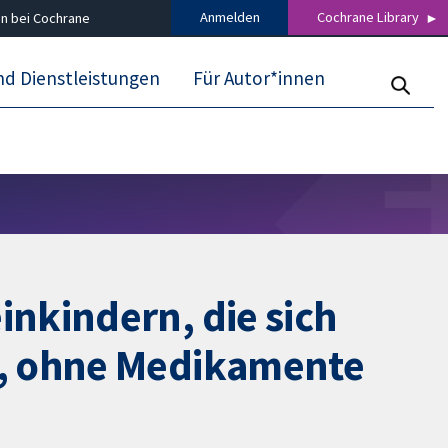
Anmelden
Cochrane Library
n bei Cochrane
nd Dienstleistungen
Für Autor*innen
nkindern, die sich
n, ohne Medikamente