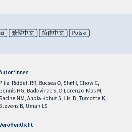
ทย
繁體中文
简体中文
Polski
Autor*innen
Pillai Riddell RR
Bucsea O
Shiff I
Chow C
Gennis HG
Badovinac S
DiLorenzo-Klas M
Racine NM
Ahola Kohut S
Lisi D
Turcotte K
Stevens B
Uman LS
Veröffentlicht