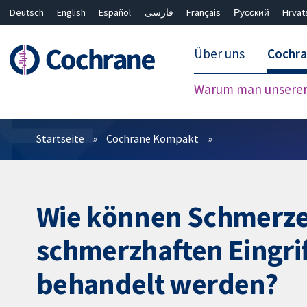
Deutsch
English
Español
فارسی
Français
Русский
Hrvat
Über uns
Cochr
Warum man unserer 
Filter
Startseite
Cochrane Kompakt
Wie können Schmerzen
schmerzhaften Eingr
behandelt werden?