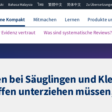
ski
Bahasa Malaysia
ไทย
繁體中文
简体中文
Zu Übersetzunge
ane Kompakt
Mitmachen
Lernen
Produkte u
Evidenz vertraut
Was sind systematische Reviews?
Close search ✖
 bei Säuglingen und Klei
iffen unterziehen müsse