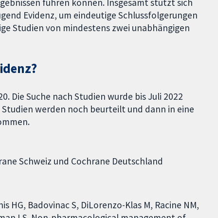
gebnissen führen können. Insgesamt stützt sich
nügend Evidenz, um eindeutige Schlussfolgerungen
tige Studien von mindestens zwei unabhängigen
videnz?
0. Die Suche nach Studien wurde bis Juli 2022
 Studien werden noch beurteilt und dann in eine
enommen.
chrane Schweiz und Cochrane Deutschland
ennis HG, Badovinac S, DiLorenzo-Klas M, Racine NM,
B, Uman LS. Non-pharmacological management of