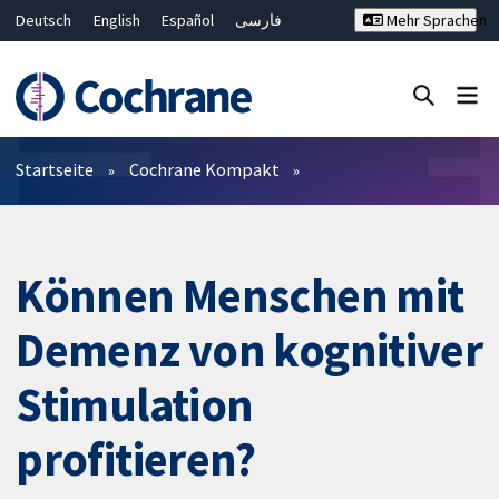
Deutsch
English
Español
فارسی
Mehr Sprachen
Français
Русский
Hrvatski
Bahasa Malaysia
ไทย
繁體中文
简体中文
Close search ✖
Filter
Startseite
Cochrane Kompakt
Können Menschen mit
Demenz von kognitiver
Stimulation
profitieren?