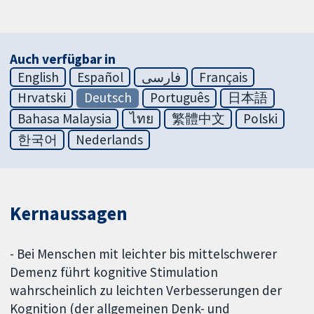
Auch verfügbar in
English
Español
فارسی
Français
Hrvatski
Deutsch
Português
日本語
Bahasa Malaysia
ไทย
繁體中文
Polski
한국어
Nederlands
Kernaussagen
- Bei Menschen mit leichter bis mittelschwerer
Demenz führt kognitive Stimulation
wahrscheinlich zu leichten Verbesserungen der
Kognition (der allgemeinen Denk- und