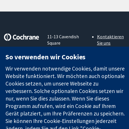
11-13 Cavendish
Kontaktieren
Square
Sie uns
Zuverlässige
London
Neuigkeiten
Evidenz
So verwenden wir Cookies
W1G0AN
Pressestelle
Informierte
Vereinigtes
Über uns
Entscheidungen
Wir verwenden notwendige Cookies, damit unsere
Königreich
Stellenangebot
Bessere
Cochrane
Website funktioniert. Wir möchten auch optionale
Gesundheit
Library
Cookies setzen, um unsere Webseite zu
verbessern. Solche optionalen Cookies setzen wir
nur, wenn Sie dies zulassen. Wenn Sie dieses
Die Cochrane Collaboration ist eine gemeinützige Organisation
Programm aufrufen, wird ein Cookie auf Ihrem
(Nr. 1045921) und in England und in Wales als eine Gesellschaft
Gerät platziert, um Ihre Präferenzen zu speichern.
mit beschränkter Haftung (Nr. 03044323) registriert.
Sie können Ihre Cookie-Einstellungen jederzeit
Umsatzsteuer-Identifikationsnummer GB 718 2127 49.
ändern, indem Sie auf den Link "Cookie-