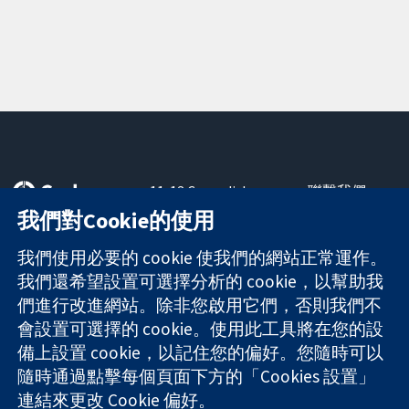
11-13 Cavendish
聯繫我們
Square
新聞
我們對Cookie的使用
可信任實證
London
新聞部
知情決定
W1G 0AN
關於我們
我們使用必要的 cookie 使我們的網站正常運作。
更完善的健康照
United Kingdom
工作機會
我們還希望設置可選擇分析的 cookie，以幫助我
護
Cochrane
們進行改進網站。除非您啟用它們，否則我們不
Library
會設置可選擇的 cookie。使用此工具將在您的設
備上設置 cookie，以記住您的偏好。您隨時可以
隨時通過點擊每個頁面下方的「Cookies 設置」
The Cochrane Collaboration is a charity (no. 1045921) and a
連結來更改 Cookie 偏好。
company limited by guarantee (no. 03044323) registered in