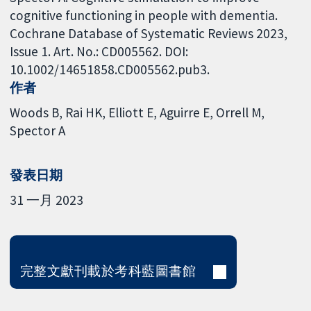
cognitive functioning in people with dementia.
Cochrane Database of Systematic Reviews 2023,
Issue 1. Art. No.: CD005562. DOI:
10.1002/14651858.CD005562.pub3.
作者
Woods B
Rai HK
Elliott E
Aguirre E
Orrell M
Spector A
發表日期
31 一月 2023
完整文獻刊載於考科藍圖書館