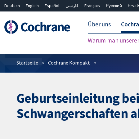
Deutsch
English
Español
فارسی
Français
Русский
Hrvat
Über uns
Cochr
Warum man unserer 
Filter
Startseite
Cochrane Kompakt
Geburtseinleitung be
Schwangerschaften a