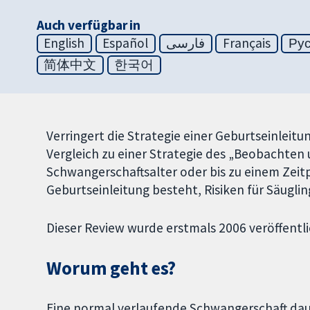
Auch verfügbar in
English
Español
فارسی
Français
Ру
简体中文
한국어
Verringert die Strategie einer Geburtseinlei
Vergleich zu einer Strategie des „Beobachten
Schwangerschaftsalter oder bis zu einem Zeitp
Geburtseinleitung besteht, Risiken für Säugli
Dieser Review wurde erstmals 2006 veröffentli
Worum geht es?
Eine normal verlaufende Schwangerschaft dau