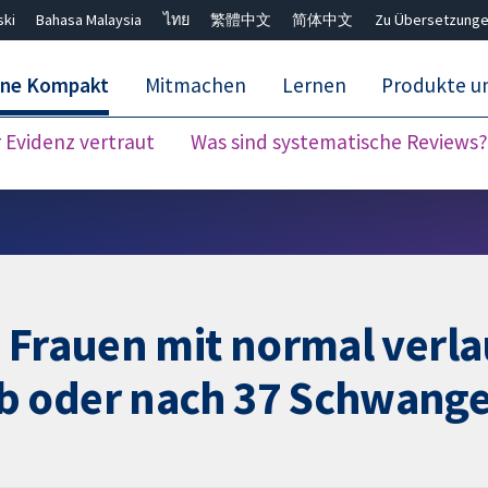
ski
Bahasa Malaysia
ไทย
繁體中文
简体中文
Zu Übersetzunge
ane Kompakt
Mitmachen
Lernen
Produkte u
Evidenz vertraut
Was sind systematische Reviews?
Close search ✖
i Frauen mit normal verl
b oder nach 37 Schwang