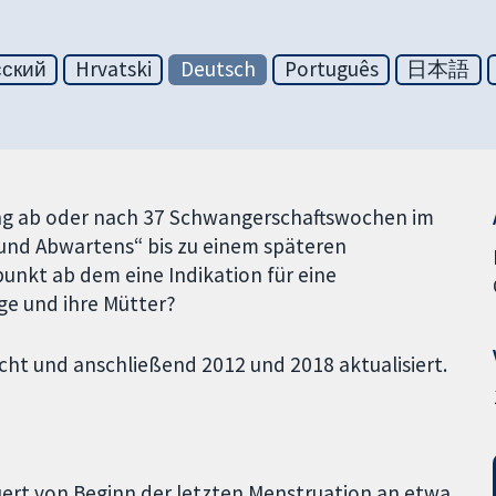
сский
Hrvatski
Deutsch
Português
日本語
tung ab oder nach 37 Schwangerschaftswochen im
 und Abwartens“ bis zu einem späteren
unkt ab dem eine Indikation für eine
nge und ihre Mütter?
cht und anschließend 2012 und 2018 aktualisiert.
ert von Beginn der letzten Menstruation an etwa