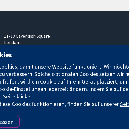
11-13 Cavendish Square
London
W1G0AN
kies
Vereinigtes Königreich
okies, damit unsere Website funktioniert. Wir möcht
u verbessern. Solche optionalen Cookies setzen wir nu
frufen, wird ein Cookie auf Ihrem Gerät platziert, um
ookie-Einstellungen jederzeit ändern, indem Sie auf de
r. 1045921) und in England und in Wales als eine Gesellschaft mit
 Seite klicken.
iese Cookies funktionieren, finden Sie auf unserer
Sei
Bedingungen für die Webseite
|
Haftungsauss
assen