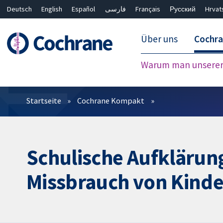
Deutsch
English
Español
فارسی
Français
Русский
Hrvat
Über uns
Cochr
Warum man unserer 
Filter
Startseite
Cochrane Kompakt
Schulische Aufkläru
Missbrauch von Kind