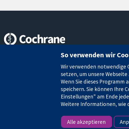
Zuverlässige Evidenz
So verwenden wir Coo
Informierte Entscheidungen
Bessere Gesundheit
Wir verwenden notwendige Co
setzen, um unsere Webseite z
Wenn Sie dieses Programm au
speichern. Sie können Ihre C
Die Cochrane Collaboration ist eine gemeinützige Organisation (N
Einstellungen" am Ende jeder
Identifikationsnummer GB 718 2127 49.
Weitere Informationen, wie d
Copyright © 2026 The Cochrane Collaboration
Alle akzeptieren
Anp