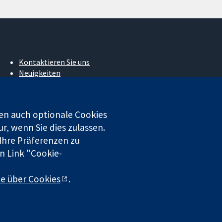
Kontaktieren Sie uns
Neuigkeiten
Pressestelle
Über uns
Stellenangebote
en auch optionale Cookies
Cochrane Library
r, wenn Sie dies zulassen.
 Ihre Präferenzen zu
n Link "Cookie-
 beschränkter Haftung (Nr. 03044323) registriert. Umsatzsteuer-
te über Cookies
.
chluss
|
Datenschutz
|
Cookie-Richtlinien
|
Cookie-Einstellungen