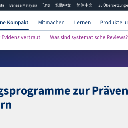
ski
Bahasa Malaysia
ไทย
繁體中文
简体中文
Zu Übersetzunge
ane Kompakt
Mitmachen
Lernen
Produkte u
Evidenz vertraut
Was sind systematische Reviews?
Close search ✖
ngsprogramme zur Präven
ern