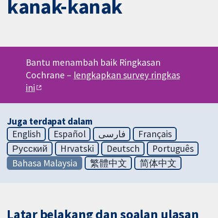
kanak-kanak
Bantu menambah baik Ringkasan
Cochrane –
lengkapkan survey ringkas
ini
Juga terdapat dalam
English
Español
فارسی
Français
Русский
Hrvatski
Deutsch
Português
Bahasa Malaysia
繁體中文
简体中文
Latar belakang dan soalan ulasan