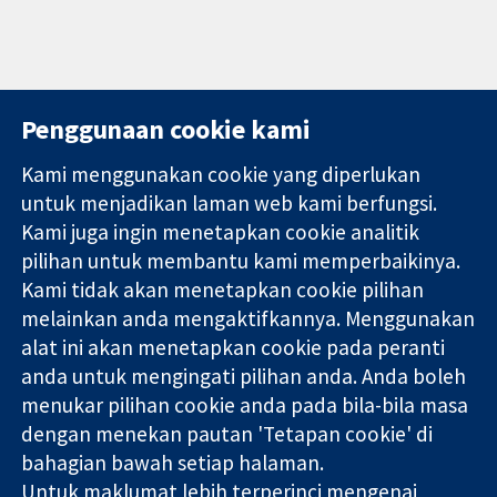
Penggunaan cookie kami
Kami menggunakan cookie yang diperlukan
11-13 Cavendish
Hubungi kita
untuk menjadikan laman web kami berfungsi.
Square
Berita
Kami juga ingin menetapkan cookie analitik
Bukti yang
London
Pejabat
pilihan untuk membantu kami memperbaikinya.
dipercayai.
W1G 0AN
akhbar
keputusan
Kami tidak akan menetapkan cookie pilihan
United Kingdom
Perihal Kami
termaklum
Pekerjaan
melainkan anda mengaktifkannya. Menggunakan
Kesihatan yang
Cochrane
alat ini akan menetapkan cookie pada peranti
lebih baik
Library
anda untuk mengingati pilihan anda. Anda boleh
menukar pilihan cookie anda pada bila-bila masa
dengan menekan pautan 'Tetapan cookie' di
Kolaborasi Cochrane ialah sebuah badan amal (no. 1045921) dan
bahagian bawah setiap halaman.
sebuah syarikat terhad oleh jaminan (no. 03044323) yang
Untuk maklumat lebih terperinci mengenai
berdaftar di England & Wales. Nombor pendaftaran VAT GB 718