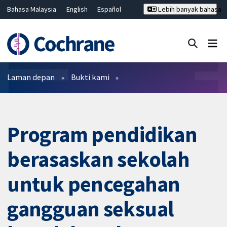
Bahasa Malaysia
English
Español
Lebih banyak bahasa
فارسی
Français
Русский
Hrvatski
Deutsch
ไทย
繁體中文
简体中文
Tutup carian ✖
Penapis
Laman depan
Bukti kami
Program pendidikan
berasaskan sekolah
untuk pencegahan
gangguan seksual